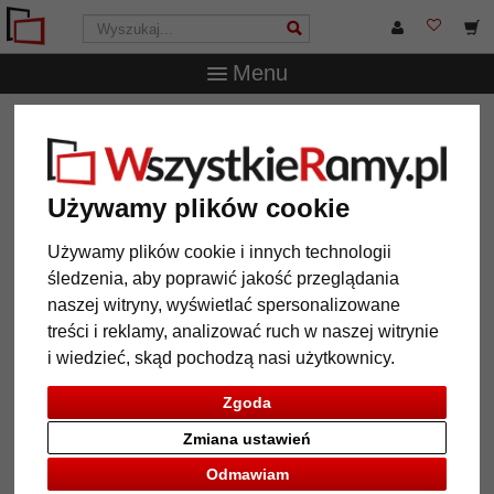
Menu
WszystkieRamy.pl
Typ Ramy
Ramy drewniane
Rama
drewniana Vilanova na wymiar
Rama drewniana Vilanova na
Używamy plików cookie
wymiar
Używamy plików cookie i innych technologii
śledzenia, aby poprawić jakość przeglądania
naszej witryny, wyświetlać spersonalizowane
treści i reklamy, analizować ruch w naszej witrynie
i wiedzieć, skąd pochodzą nasi użytkownicy.
Zgoda
Zmiana ustawień
Odmawiam
Powrót
Dalej