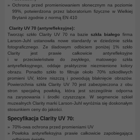
Ochrona przed promieniowaniem słonecznym na poziomie
99%, potwierdzona przez laboratorium fizyczne w Wielkiej
Brytanii zgodnie z normą EN 410
Clarity UV 70 (antyrefleksyjne):
Tworząc szkło Clarity UV 70 na bazie
szkła białego
firma
Larson-Juhl ustanowiła nowe standardy w dziedzinie szkła
fotograficznego. Ze śladowym odbiciem poniżej 1% szkło
Clarity jest prawie całkowicie antyrefleksyjne
i w przeciwieństwie do zwykłego, matowego szkła
antyrefleksyjnego, oddaje praktycznie niezmienione kolory
obrazu. Ponadto szkło to filtruje około 70% szkodliwych
promieni UV, które niszczą i powodują blaknięcie obrazów.
Powierzchnia szkła Clarity UV 70 jest zabezpieczona z obu
stron specjalną powłoką, która jest szczególnie odporna
na zarysowania i środki czyszczące. W segmencie szkieł
muzealnych Clarity marki Larson-Juhl wyróżnia się doskonałym
stosunkiem ceny do jakości.
Specyfikacja Clarity UV 70:
70%-owa ochrona przed promieniami UV
Powłoka antyrefleksyjna prawie całkowicie zapobiegająca
odbiciom światła