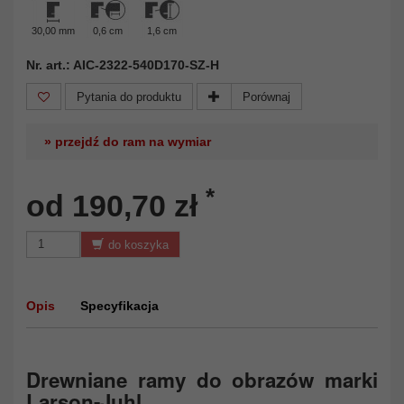
30,00 mm
0,6 cm
1,6 cm
Nr. art.: AIC-2322-540D170-SZ-H
Pytania do produktu
Porównaj
» przejdź do ram na wymiar
*
od 190,70 zł
do koszyka
Opis
Specyfikacja
Drewniane ramy do obrazów marki
Larson-Juhl