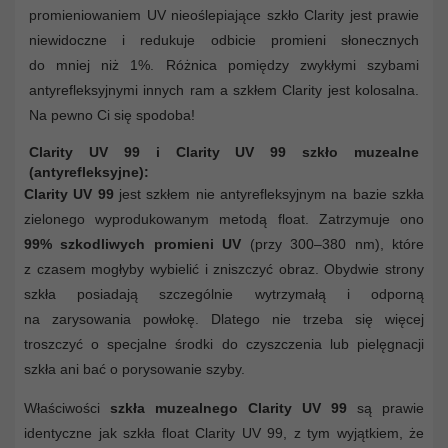
promieniowaniem UV nieoślepiające szkło Clarity jest prawie
niewidoczne i redukuje odbicie promieni słonecznych
do mniej niż 1%. Różnica pomiędzy zwykłymi szybami
antyrefleksyjnymi innych ram a szkłem Clarity jest kolosalna.
Na pewno Ci się spodoba!
Clarity UV 99 i Clarity UV 99 szkło muzealne
(antyrefleksyjne):
Clarity UV 99
jest szkłem nie antyrefleksyjnym na bazie szkła
zielonego wyprodukowanym metodą float. Zatrzymuje ono
99% szkodliwych promieni UV
(przy 300–380 nm), które
z czasem mogłyby wybielić i zniszczyć obraz. Obydwie strony
szkła posiadają szczególnie wytrzymałą i odporną
na zarysowania powłokę. Dlatego nie trzeba się więcej
troszczyć o specjalne środki do czyszczenia lub pielęgnacji
szkła ani bać o porysowanie szyby.
Właściwości
szkła muzealnego Clarity UV 99
są prawie
identyczne jak szkła float Clarity UV 99, z tym wyjątkiem, że