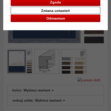
Zgoda
Zmiana ustawień
Odmawiam
kolor:
Wybierz wariant
rodzaj szkła:
Wybierz wariant