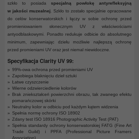
szkło to posiada
specjalną powłokę antyrefleksyjną
w jakości muzealnej
. Szkło to zostało specjalnie opracowane
do celów konserwatorskich i łączy w sobie ochronę przed
promieniowaniem słonecznym UV z właściwościami
antyodblaskowymi. Ponadto redukuje odbicie do absolutnego
minimum, zapewniając dziełu możliwie najlepszą ochronę
przed promieniami UV oraz jest niemal niewidoczne.
Specyfikacja Clarity UV 99:
99%-owa ochrona przed promieniami UV
Zapobiega blaknięciu dzieł sztuki
Łatwe czyszczenie
Wierne odzwierciedlenie kolorów
Brak zniekształceń powierzchni obrazu, tak zwanego efektu
pomarańczowej skórki
Neutralny kolor w odbiciu pod każdym kątem widzenia
Spełnia normę ochrony ISO 18902
Zdany test ISO 18916 Photographic Activity Test (PAT)
Spełnia standardy ochrony konserwatorskiej FATG (Fine Art
Trade Guild) i PPFA (Professional Picture Framers
Association)