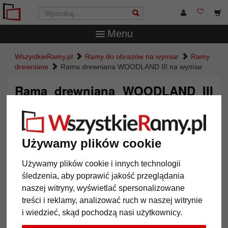
Menu
WszystkieRamy.pl
Ramy do obrazów na wymiar
Ramy
drewniane
Rama drewniana WOODLAND III na wymiar
Rama drewniana WOODLAND III
na wymiar
Używamy plików cookie
Używamy plików cookie i innych technologii
śledzenia, aby poprawić jakość przeglądania
naszej witryny, wyświetlać spersonalizowane
treści i reklamy, analizować ruch w naszej witrynie
i wiedzieć, skąd pochodzą nasi użytkownicy.
Powrót
Dalej