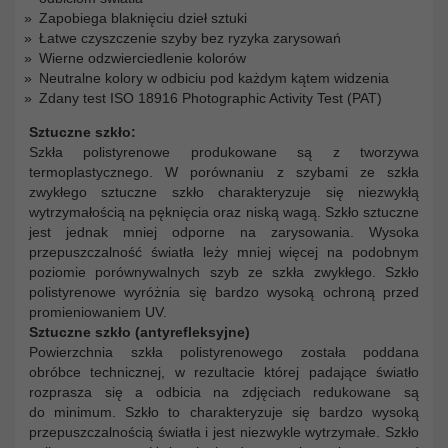
Zapobiega blaknięciu dzieł sztuki
Łatwe czyszczenie szyby bez ryzyka zarysowań
Wierne odzwierciedlenie kolorów
Neutralne kolory w odbiciu pod każdym kątem widzenia
Zdany test ISO 18916 Photographic Activity Test (PAT)
Sztuczne szkło:
Szkła polistyrenowe produkowane są z tworzywa
termoplastycznego. W porównaniu z szybami ze szkła
zwykłego sztuczne szkło charakteryzuje się niezwykłą
wytrzymałością na pęknięcia oraz niską wagą. Szkło sztuczne
jest jednak mniej odporne na zarysowania. Wysoka
przepuszczalność światła leży mniej więcej na podobnym
poziomie porównywalnych szyb ze szkła zwykłego. Szkło
polistyrenowe wyróżnia się bardzo wysoką ochroną przed
promieniowaniem UV.
Sztuczne szkło (antyrefleksyjne)
Powierzchnia szkła polistyrenowego została poddana
obróbce technicznej, w rezultacie której padające światło
rozprasza się a odbicia na zdjęciach redukowane są
do minimum. Szkło to charakteryzuje się bardzo wysoką
przepuszczalnością światła i jest niezwykle wytrzymałe. Szkło