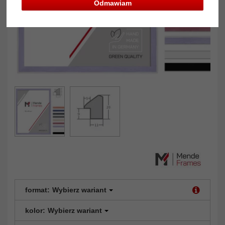
Odmawiam
format:
Wybierz wariant
kolor:
Wybierz wariant