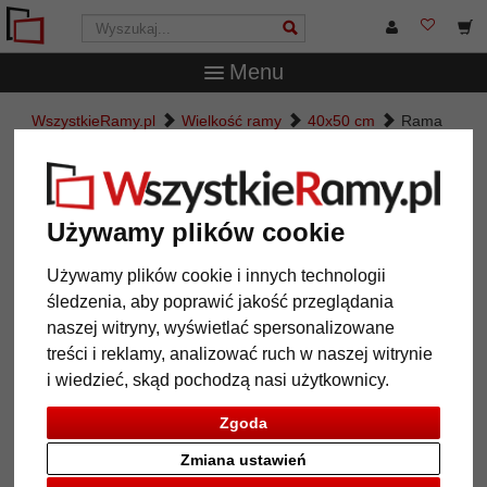
Menu
WszystkieRamy.pl
Wielkość ramy
40x50 cm
Rama
drewniana Wadi
Rama drewniana Wadi
Używamy plików cookie
Używamy plików cookie i innych technologii
śledzenia, aby poprawić jakość przeglądania
naszej witryny, wyświetlać spersonalizowane
treści i reklamy, analizować ruch w naszej witrynie
i wiedzieć, skąd pochodzą nasi użytkownicy.
Zgoda
Powrót
Dalej
Zmiana ustawień