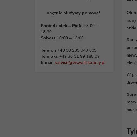
Ofer
chętnie służymy pomocą!
ramy 
Poniedziałek – Piątek
8:00 –
szkła
18:30
Sobota
10:00 – 18:00
Ramy
pozos
Telefon
+49 30 235 949 085
niewy
Telefaks
+49 30 31 99 185 09
E-mail
service@wszystkieramy.pl
ekskl
W prz
drewn
Suro
ramy
niezm
Tyl