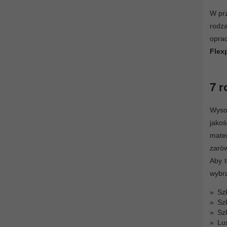
W prz
rodza
opra
Flex
7 r
Wysok
jakoś
mate
zarów
Aby t
wybr
Szk
Szk
Szk
Lu