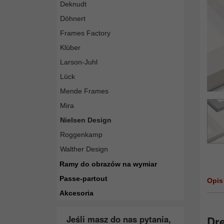
Deknudt
Döhnert
Frames Factory
Klüber
Larson-Juhl
Lück
Mende Frames
Mira
Nielsen Design
Roggenkamp
Walther Design
Ramy do obrazów na wymiar
Passe-partout
Opis
Akcesoria
Jeśli masz do nas pytania,
Dre