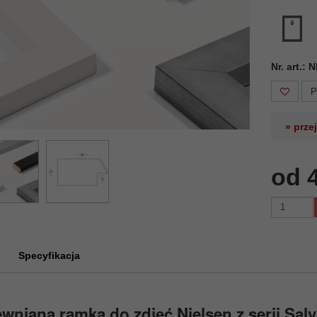
Nr. art.:
P
» prze
od 
Specyfikacja
wniana ramka do zdjęć Nielsen z serii Salv