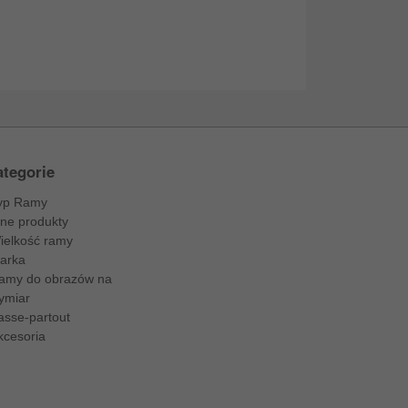
tegorie
yp Ramy
nne produkty
ielkość ramy
arka
amy do obrazów na
ymiar
asse-partout
kcesoria