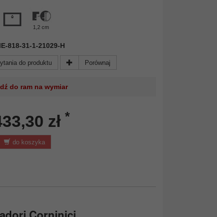
1,2 cm
 NIE-818-31-1-21029-H
ytania do produktu
Porównaj
jdź do ram na wymiar
*
433,30 zł
do koszyka
adori Corninici