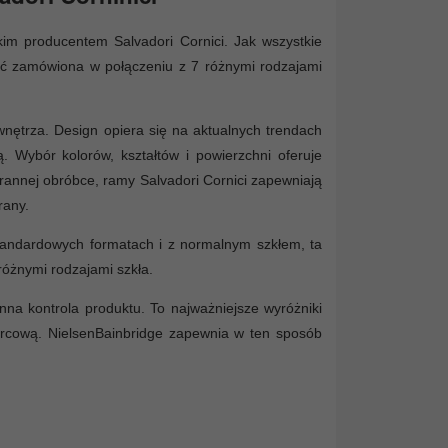
im producentem Salvadori Cornici. Jak wszystkie
yć zamówiona w połączeniu z 7 różnymi rodzajami
ętrza. Design opiera się na aktualnych trendach
 Wybór kolorów, kształtów i powierzchni oferuje
rannej obróbce, ramy Salvadori Cornici zapewniają
rany.
standardowych formatach i z normalnym szkłem, ta
óżnymi rodzajami szkła.
na kontrola produktu. To najważniejsze wyróżniki
rcową. NielsenBainbridge zapewnia w ten sposób