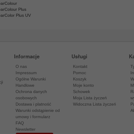
earColour
earColour Plus
earColor Plus UV
Informacje
Usługi
Ka
O nas
Kontakt
T
Impressum
Pomoc
I
Ogólne Warunki
Koszyk
W
ji
Handlowe
Moje konto
M
Ochrona danych
Schowek
R
osobowych
Moja Lista życzeń
w
Dostawa i platność
Widoczna Lista życzeń
P
Warunki odstąpienie od
A
umowy i formularz
FAQ
Newsletter