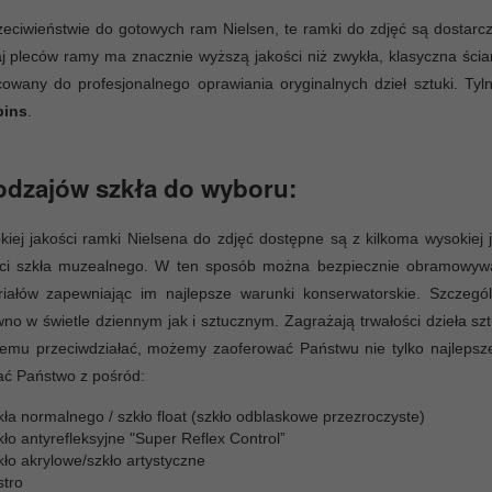
eciwieństwie do gotowych ram Nielsen, te ramki do zdjęć są dostar
j pleców ramy ma znacznie wyższą jakości niż zwykła, klasyczna ścian
cowany do profesjonalnego oprawiania oryginalnych dzieł sztuki. T
pins
.
odzajów szkła do wyboru:
iej jakości ramki Nielsena do zdjęć dostępne są z kilkoma wysokiej
ci szkła muzealnego. W ten sposób można bezpiecznie obramowywać z
riałów zapewniając im najlepsze warunki konserwatorskie. Szczegó
no w świetle dziennym jak i sztucznym. Zagrażają trwałości dzieła szt
emu przeciwdziałać, możemy zaoferować Państwu nie tylko najlepsze
ać Państwo z pośród:
ła normalnego / szkło float (szkło odblaskowe przezroczyste)
ło antyrefleksyjne "Super Reflex Control”
ło akrylowe/szkło artystyczne
stro