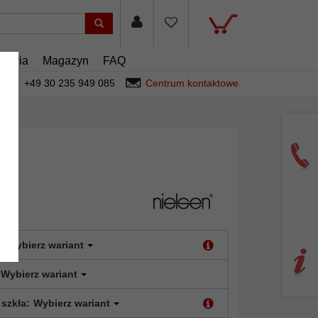
esoria
Magazyn
FAQ
+49 30 235 949 085
Centrum kontaktowe
:
Wybierz wariant
Wybierz wariant
 szkła:
Wybierz wariant