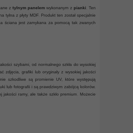
czane z
tylnym panelem
wykonanym z
pianki
. Ten
a tylna z płyty MDF. Produkt ten został specjalnie
ylna ściana jest zamykana za pomocą tak zwanych
 jakości szybami, od normalnego szkła do wysokiej
djęcia, grafiki lub oryginały z wysokiej jakości
lnie szkodliwe są promienie UV, które występują
uki lub fotografii i są prawdziwym zabójcą kolorów.
j jakości ramy, ale także szkło premium. Możecie