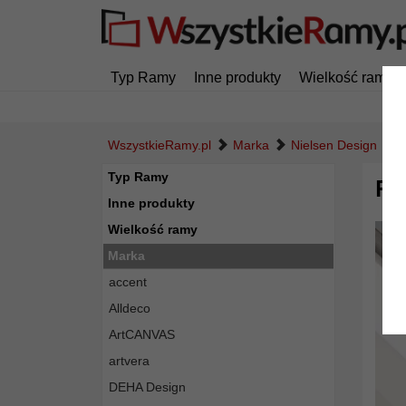
Typ Ramy
Inne produkty
Wielkość ramy
WszystkieRamy.pl
Marka
Nielsen Design
R
Typ Ramy
Ra
Inne produkty
Wielkość ramy
Marka
accent
Alldeco
ArtCANVAS
artvera
DEHA Design
Powró