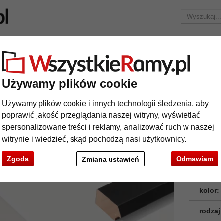
Marka
Ramy do obrazów na wymiar
Passe-partout
Akc
Tylko 25,95 zł
za wysyłkę.
ama drewniana Współczesna 50
Używamy plików cookie
ma drewniana Współczesna 50
Używamy plików cookie i innych technologii śledzenia, aby
poprawić jakość przeglądania naszej witryny, wyświetlać
spersonalizowane treści i reklamy, analizować ruch w naszej
witrynie i wiedzieć, skąd pochodzą nasi użytkownicy.
Zgoda
Odmawiam
Zmiana ustawień
format
kolor:
rodzaj
t
Dalej