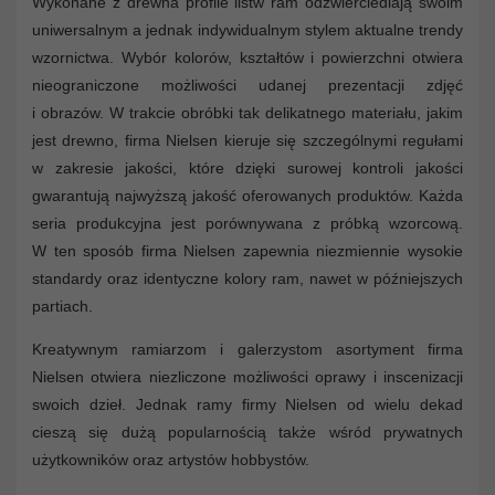
Wykonane z drewna profile listw ram odzwierciedlają swoim
uniwersalnym a jednak indywidualnym stylem aktualne trendy
wzornictwa. Wybór kolorów, kształtów i powierzchni otwiera
nieograniczone możliwości udanej prezentacji zdjęć
i obrazów. W trakcie obróbki tak delikatnego materiału, jakim
jest drewno, firma Nielsen kieruje się szczególnymi regułami
w zakresie jakości, które dzięki surowej kontroli jakości
gwarantują najwyższą jakość oferowanych produktów. Każda
seria produkcyjna jest porównywana z próbką wzorcową.
W ten sposób firma Nielsen zapewnia niezmiennie wysokie
standardy oraz identyczne kolory ram, nawet w późniejszych
partiach.
Kreatywnym ramiarzom i galerzystom asortyment firma
Nielsen otwiera niezliczone możliwości oprawy i inscenizacji
swoich dzieł. Jednak ramy firmy Nielsen od wielu dekad
cieszą się dużą popularnością także wśród prywatnych
użytkowników oraz artystów hobbystów.