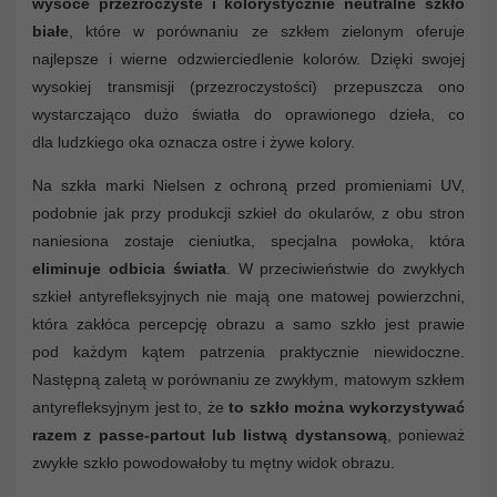
wysoce przezroczyste i kolorystycznie neutralne szkło
białe
, które w porównaniu ze szkłem zielonym oferuje
najlepsze i wierne odzwierciedlenie kolorów. Dzięki swojej
wysokiej transmisji (przezroczystości) przepuszcza ono
wystarczająco dużo światła do oprawionego dzieła, co
dla ludzkiego oka oznacza ostre i żywe kolory.
Na szkła marki Nielsen z ochroną przed promieniami UV,
podobnie jak przy produkcji szkieł do okularów, z obu stron
naniesiona zostaje cieniutka, specjalna powłoka, która
eliminuje odbicia światła
. W przeciwieństwie do zwykłych
szkieł antyrefleksyjnych nie mają one matowej powierzchni,
która zakłóca percepcję obrazu a samo szkło jest prawie
pod każdym kątem patrzenia praktycznie niewidoczne.
Następną zaletą w porównaniu ze zwykłym, matowym szkłem
antyrefleksyjnym jest to, że
to szkło można wykorzystywać
razem z passe-partout lub listwą dystansową
, ponieważ
zwykłe szkło powodowałoby tu mętny widok obrazu.