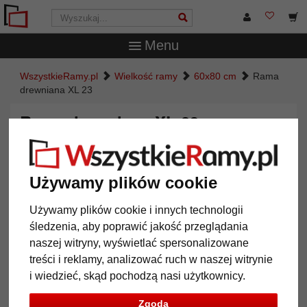
Menu
WszystkieRamy.pl
Wielkość ramy
60x80 cm
Rama
drewniana XL 23
Rama drewniana XL 23
Używamy plików cookie
Używamy plików cookie i innych technologii
śledzenia, aby poprawić jakość przeglądania
naszej witryny, wyświetlać spersonalizowane
treści i reklamy, analizować ruch w naszej witrynie
i wiedzieć, skąd pochodzą nasi użytkownicy.
Powrót
Dalej
Zgoda