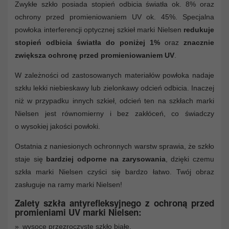
Zwykłe szkło posiada stopień odbicia światła ok. 8% oraz
ochrony przed promieniowaniem UV ok. 45%. Specjalna
powłoka interferencji optycznej szkieł marki Nielsen
redukuje
stopień odbicia światła do poniżej 1%
oraz
znacznie
zwiększa ochronę przed promieniowaniem UV
.
W zależności od zastosowanych materiałów powłoka nadaje
szkłu lekki niebieskawy lub zielonkawy odcień odbicia. Inaczej
niż w przypadku innych szkieł, odcień ten na szkłach marki
Nielsen jest równomierny i bez zakłóceń, co świadczy
o wysokiej jakości powłoki.
Ostatnia z naniesionych ochronnych warstw sprawia, że szkło
staje się
bardziej odporne na zarysowania
, dzięki czemu
szkła marki Nielsen czyści się bardzo łatwo. Twój obraz
zasługuje na ramy marki Nielsen!
Zalety szkła antyrefleksyjnego z ochroną przed
promieniami UV marki Nielsen:
wysoce przezroczyste szkło białe,