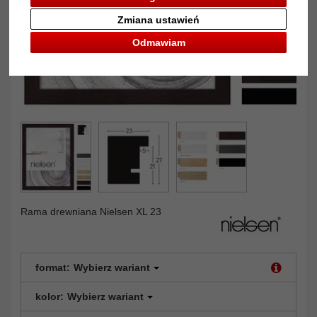
Zmiana ustawień
Odmawiam
Rama drewniana Nielsen XL 23
format:
Wybierz wariant
kolor:
Wybierz wariant