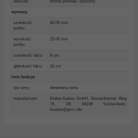
wieszak:
format pionowy i poziomy
wymiary
szerokość
40,00 mm
profilu:
wysokość
25,00 mm
profilu:
szerokość falcu:
8 cm
głębokość falcu:
16 cm
inne funkcje
typ ramy:
drewniana rama
manufacturer:
Klüber-Gebira GmbH, Dossenheimer Weg
78, DE 69198 Schriesheim,
klueber@gmx.info