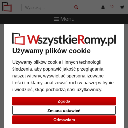
Menu
WszystkieRamy.pl
Wielkość ramy
Wszystkie formaty
Rama drewniana do obrazu Pantera na wymiar
Rama drewniana do obrazu
Używamy plików cookie
Pantera na wymiar
Używamy plików cookie i innych technologii
śledzenia, aby poprawić jakość przeglądania
naszej witryny, wyświetlać spersonalizowane
treści i reklamy, analizować ruch w naszej witrynie
i wiedzieć, skąd pochodzą nasi użytkownicy.
Zgoda
Zmiana ustawień
Odmawiam
Powrót
Dalej