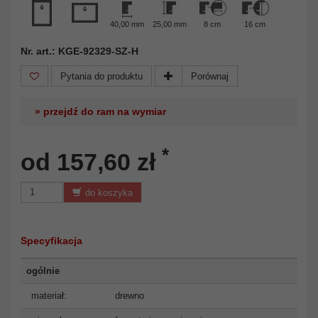
40,00 mm
25,00 mm
8 cm
16 cm
Nr. art.: KGE-92329-SZ-H
Pytania do produktu
Porównaj
» przejdź do ram na wymiar
*
od 157,60 zł
do koszyka
Specyfikacja
ogólnie
materiał:
drewno