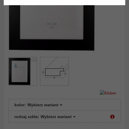
kolor:
Wybierz wariant
rodzaj szkła:
Wybierz wariant