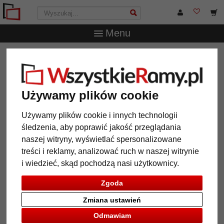
Menu
WszystkieRamy.pl
Marka
Döhnert
Rama drewniana
na wymiar Bermondsey
Rama drewniana na wymiar
Używamy plików cookie
Bermondsey
Używamy plików cookie i innych technologii
śledzenia, aby poprawić jakość przeglądania
naszej witryny, wyświetlać spersonalizowane
treści i reklamy, analizować ruch w naszej witrynie
i wiedzieć, skąd pochodzą nasi użytkownicy.
Zgoda
Zmiana ustawień
Odmawiam
Powrót
Dalej