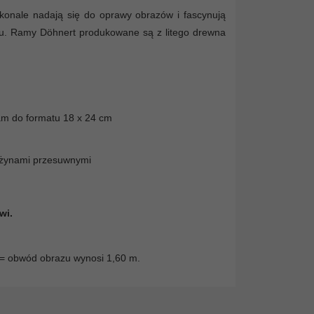
konale nadają się do oprawy obrazów i fascynują
iu. Ramy Döhnert produkowane są z litego drewna
am do formatu 18 x 24 cm
rężynami przesuwnymi
wi.
5 = obwód obrazu wynosi 1,60 m.