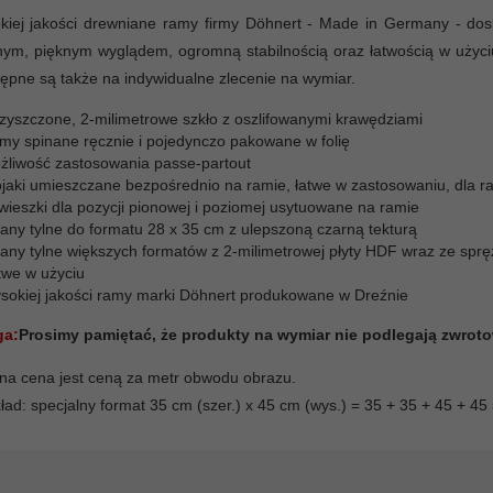
kiej jakości drewniane ramy firmy Döhnert - Made in Germany - dos
nym, pięknym wyglądem, ogromną stabilnością oraz łatwością w użyc
tępne są także na indywidualne zlecenie na wymiar.
zyszczone, 2-milimetrowe szkło z oszlifowanymi krawędziami
my spinane ręcznie i pojedynczo pakowane w folię
żliwość zastosowania passe-partout
ojaki umieszczane bezpośrednio na ramie, łatwe w zastosowaniu, dla r
wieszki dla pozycji pionowej i poziomej usytuowane na ramie
iany tylne do formatu 28 x 35 cm z ulepszoną czarną tekturą
iany tylne większych formatów z 2-milimetrowej płyty HDF wraz ze sp
twe w użyciu
sokiej jakości ramy marki Döhnert produkowane w Dreźnie
a:
Prosimy pamiętać, że produkty na wymiar nie podlegają zwroto
a cena jest ceną za metr obwodu obrazu.
ład: specjalny format 35 cm (szer.) x 45 cm (wys.) = 35 + 35 + 45 + 4