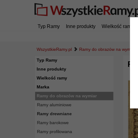
Typ Ramy
Inne produkty
Wielkość ramy
WszystkieRamy.pl
Ramy do obrazów na wymiar
Typ Ramy
Ra
Inne produkty
Wielkość ramy
Marka
Ramy do obrazów na wymiar
Ramy aluminiowe
Ramy drewniane
Ramy barokowe
Ramy profilowana
Powró