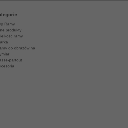
tegorie
yp Ramy
nne produkty
ielkość ramy
arka
amy do obrazów na
ymiar
asse-partout
kcesoria