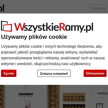
Marka
Ramy do obrazów na wymiar
Passe-partout
Ak
Tylko 25,95 zł
za wysyłkę.
Używamy plików cookie
Ramy drewniane
Rama drewniana na wymiar Bromley
Używamy plików cookie i innych technologii śledzenia, aby
ma drewniana na wymiar Bromley
poprawić jakość przeglądania naszej witryny, wyświetlać
spersonalizowane treści i reklamy, analizować ruch w naszej
witrynie i wiedzieć, skąd pochodzą nasi użytkownicy.
Rama do 
Zgoda
Odmawiam
Zmiana ustawień
kolor:
rodzaj
t
Dalej