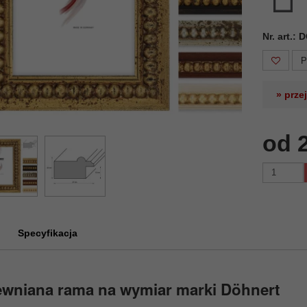
Nr. art.:
P
» prze
od 
Specyfikacja
ewniana rama na wymiar marki Döhnert