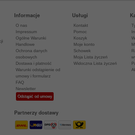
Informacje
Usługi
Ka
O nas
Kontakt
T
Impressum
Pomoc
I
Ogólne Warunki
Koszyk
W
ji
Handlowe
Moje konto
M
Ochrona danych
Schowek
R
osobowych
Moja Lista życzeń
w
Dostawa i platność
Widoczna Lista życzeń
P
Warunki odstąpienie od
A
umowy i formularz
FAQ
Newsletter
Odstąpić od umowy
Partnerzy dostawy