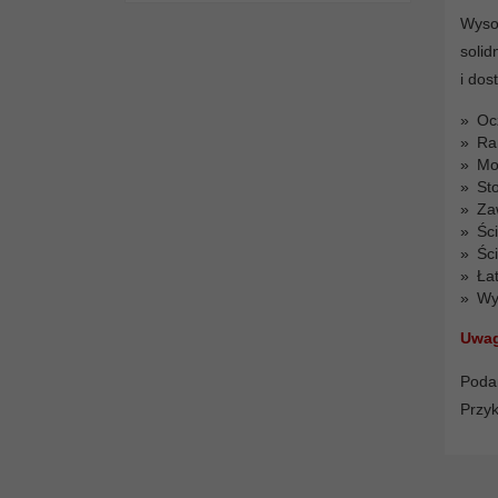
Wyso
solid
i dos
Oc
Ra
Mo
St
Za
Śc
Śc
Ła
Wy
Uwag
Podan
Przyk