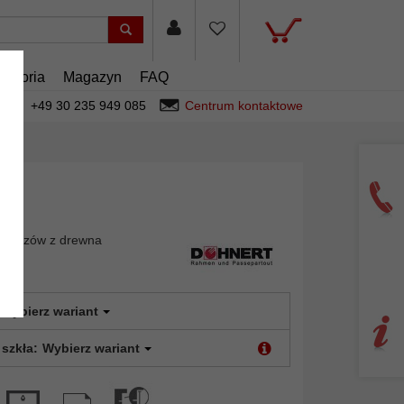
cesoria
Magazyn
FAQ
+49 30 235 949 085
Centrum kontaktowe
obrazów z drewna
Wybierz wariant
 szkła:
Wybierz wariant