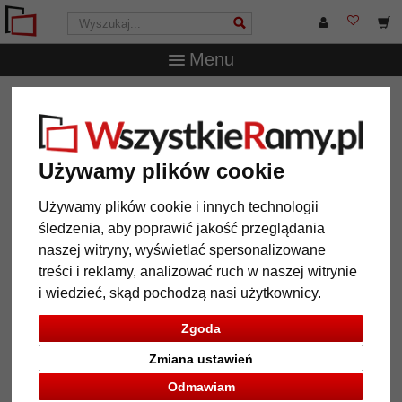
Menu
WszystkieRamy.pl
Marka
Döhnert
Rama drewniana
na wymiar Canons Park
Rama drewniana na wymiar
Używamy plików cookie
Canons Park
Używamy plików cookie i innych technologii
śledzenia, aby poprawić jakość przeglądania
naszej witryny, wyświetlać spersonalizowane
treści i reklamy, analizować ruch w naszej witrynie
i wiedzieć, skąd pochodzą nasi użytkownicy.
Zgoda
Zmiana ustawień
Odmawiam
Powrót
Dalej