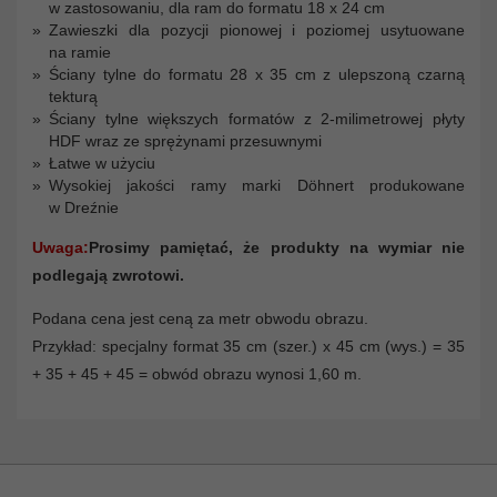
w zastosowaniu, dla ram do formatu 18 x 24 cm
Zawieszki dla pozycji pionowej i poziomej usytuowane
na ramie
Ściany tylne do formatu 28 x 35 cm z ulepszoną czarną
tekturą
Ściany tylne większych formatów z 2-milimetrowej płyty
HDF wraz ze sprężynami przesuwnymi
Łatwe w użyciu
Wysokiej jakości ramy marki Döhnert produkowane
w Dreźnie
Uwaga:
Prosimy pamiętać, że produkty na wymiar nie
podlegają zwrotowi.
Podana cena jest ceną za metr obwodu obrazu.
Przykład: specjalny format 35 cm (szer.) x 45 cm (wys.) = 35
+ 35 + 45 + 45 = obwód obrazu wynosi 1,60 m.