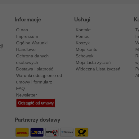
Informacje
Usługi
Ka
O nas
Kontakt
T
Impressum
Pomoc
I
Ogólne Warunki
Koszyk
W
ji
Handlowe
Moje konto
M
Ochrona danych
Schowek
R
osobowych
Moja Lista życzeń
w
Dostawa i platność
Widoczna Lista życzeń
P
Warunki odstąpienie od
A
umowy i formularz
FAQ
Newsletter
Odstąpić od umowy
Partnerzy dostawy