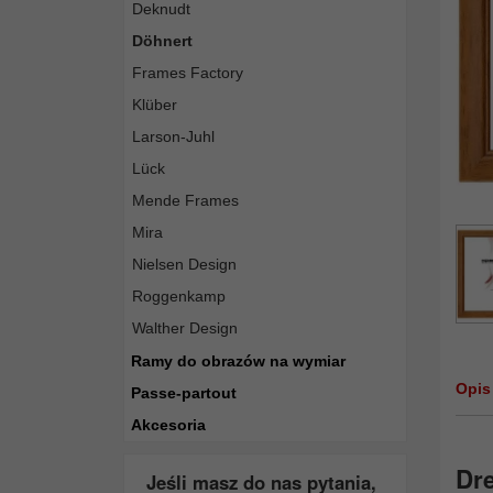
Deknudt
Döhnert
Frames Factory
Klüber
Larson-Juhl
Lück
Mende Frames
Mira
Nielsen Design
Roggenkamp
Walther Design
Ramy do obrazów na wymiar
Opis
Passe-partout
Akcesoria
Dr
Jeśli masz do nas pytania,