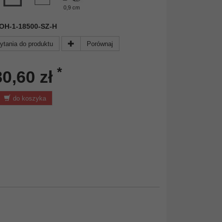
0,9 cm
 DOH-1-18500-SZ-H
ytania do produktu
Porównaj
*
80,60 zł
do koszyka