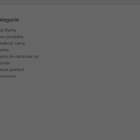
tegorie
yp Ramy
nne produkty
ielkość ramy
arka
amy do obrazów na
ymiar
asse-partout
kcesoria