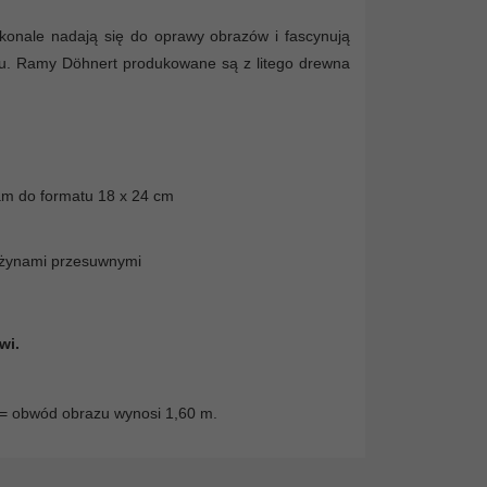
konale nadają się do oprawy obrazów i fascynują
iu. Ramy Döhnert produkowane są z litego drewna
am do formatu 18 x 24 cm
rężynami przesuwnymi
wi.
5 = obwód obrazu wynosi 1,60 m.