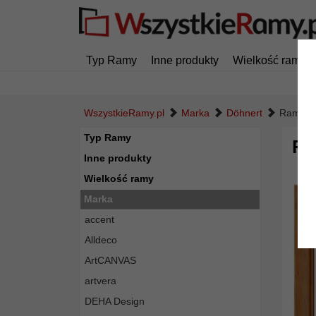
Typ Ramy
Inne produkty
Wielkość ramy
WszystkieRamy.pl
Marka
Döhnert
Rama dr
Typ Ramy
Ra
Inne produkty
Wielkość ramy
Marka
accent
Alldeco
ArtCANVAS
artvera
DEHA Design
Powró