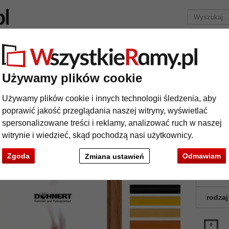
Marka
Ramy do obrazów na wymiar
Passe-partout
Akc
Tylko 25,95 zł
za wysyłkę.
Używamy plików cookie
ewniana na wymiar Charing Cross
Używamy plików cookie i innych technologii śledzenia, aby
ma drewniana na wymiar Charing Cros
poprawić jakość przeglądania naszej witryny, wyświetlać
spersonalizowane treści i reklamy, analizować ruch w naszej
witrynie i wiedzieć, skąd pochodzą nasi użytkownicy.
Zgoda
Odmawiam
Zmiana ustawień
kolor:
rodzaj
t
Dalej