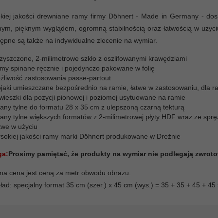
kiej jakości drewniane ramy firmy Döhnert - Made in Germany - dos
nym, pięknym wyglądem, ogromną stabilnością oraz łatwością w użyc
tępne są także na indywidualne zlecenie na wymiar.
zyszczone, 2-milimetrowe szkło z oszlifowanymi krawędziami
my spinane ręcznie i pojedynczo pakowane w folię
żliwość zastosowania passe-partout
ojaki umieszczane bezpośrednio na ramie, łatwe w zastosowaniu, dla r
wieszki dla pozycji pionowej i poziomej usytuowane na ramie
iany tylne do formatu 28 x 35 cm z ulepszoną czarną tekturą
iany tylne większych formatów z 2-milimetrowej płyty HDF wraz ze sp
twe w użyciu
sokiej jakości ramy marki Döhnert produkowane w Dreźnie
a:
Prosimy pamiętać, że produkty na wymiar nie podlegają zwroto
a cena jest ceną za metr obwodu obrazu.
ład: specjalny format 35 cm (szer.) x 45 cm (wys.) = 35 + 35 + 45 + 4