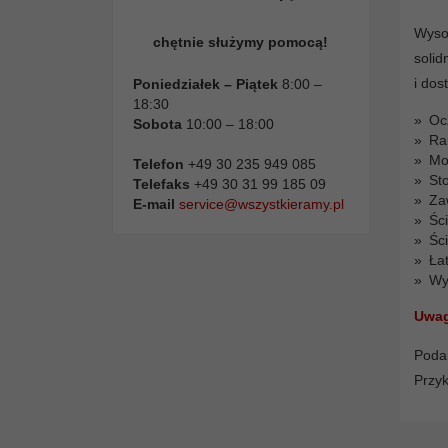
Wyso
chętnie służymy pomocą!
solid
i dos
Poniedziałek – Piątek
8:00 –
18:30
Oc
Sobota
10:00 – 18:00
Ra
Mo
Telefon
+49 30 235 949 085
St
Telefaks
+49 30 31 99 185 09
Za
E-mail
service@wszystkieramy.pl
Śc
Śc
Ła
Wy
Uwag
Podan
Przyk