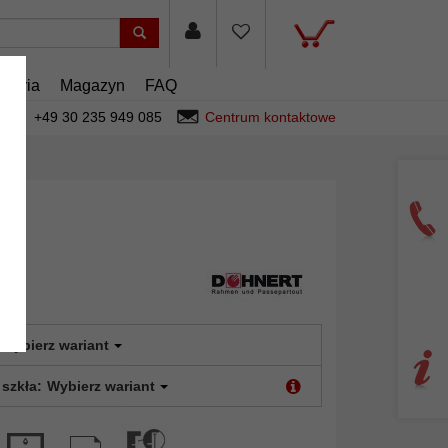
esoria
Magazyn
FAQ
+49 30 235 949 085
Centrum kontaktowe
s
Wybierz wariant
 szkła:
Wybierz wariant