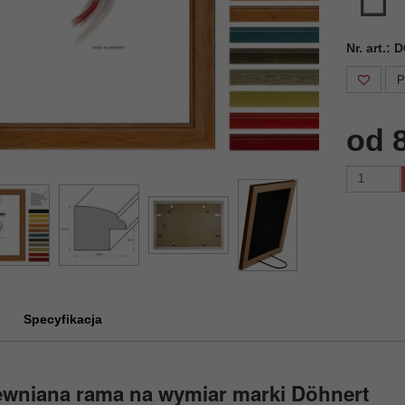
Nr. art.:
P
od 
Specyfikacja
ewniana rama na wymiar marki Döhnert