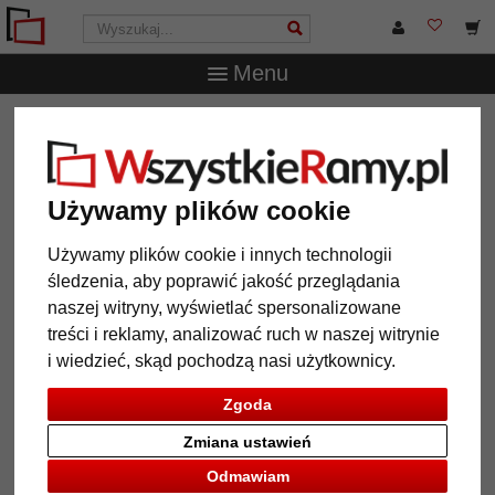
Menu
WszystkieRamy.pl
Typ Ramy
Ramy drewniane
Rama
drewniana na wymiar Colindale
Rama drewniana na wymiar
Używamy plików cookie
Colindale
Używamy plików cookie i innych technologii
śledzenia, aby poprawić jakość przeglądania
naszej witryny, wyświetlać spersonalizowane
treści i reklamy, analizować ruch w naszej witrynie
i wiedzieć, skąd pochodzą nasi użytkownicy.
Zgoda
Zmiana ustawień
Odmawiam
Powrót
Dalej