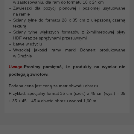
w zastosowaniu, dla ram do formatu 18 x 24 cm
Zawieszki dla pozycji pionowej i poziomej usytuowane
na ramie
Ściany tylne do formatu 28 x 35 cm z ulepszoną czarną
tekturą
Ściany tylne większych formatów z 2-milimetrowej płyty
HDF wraz ze sprężynami przesuwnymi
Łatwe w użyciu
Wysokiej jakości ramy marki Döhnert produkowane
w Dreźnie
Uwaga:
Prosimy pamiętać, że produkty na wymiar nie
podlegają zwrotowi.
Podana cena jest ceną za metr obwodu obrazu.
Przykład: specjalny format 35 cm (szer.) x 45 cm (wys.) = 35
+ 35 + 45 + 45 = obwód obrazu wynosi 1,60 m.