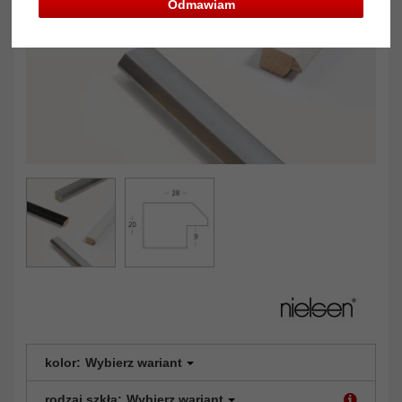
Odmawiam
kolor:
Wybierz wariant
rodzaj szkła:
Wybierz wariant