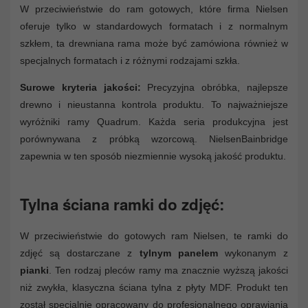
W przeciwieństwie do ram gotowych, które firma Nielsen
oferuje tylko w standardowych formatach i z normalnym
szkłem, ta drewniana rama może być zamówiona również w
specjalnych formatach i z różnymi rodzajami szkła.
Surowe kryteria jakości:
Precyzyjna obróbka, najlepsze
drewno i nieustanna kontrola produktu. To najważniejsze
wyróżniki ramy Quadrum. Każda seria produkcyjna jest
porównywana z próbką wzorcową. NielsenBainbridge
zapewnia w ten sposób niezmiennie wysoką jakość produktu.
Tylna ściana ramki do zdjęć:
W przeciwieństwie do gotowych ram Nielsen, te ramki do
zdjęć są dostarczane z
tylnym panelem
wykonanym z
pianki
. Ten rodzaj pleców ramy ma znacznie wyższą jakości
niż zwykła, klasyczna ściana tylna z płyty MDF. Produkt ten
został specjalnie opracowany do profesjonalnego oprawiania