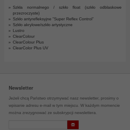
Szkła normalnego / szkło float (szkło odblaskowe
przezroczyste)
Szkło antyrefleksyjne "Super Reflex Control”
Szkło akrylowe/szkło artystyczne
Lustro
ClearColour
ClearColour Plus
ClearColor Plus UV
Newsletter
Jeżeli chcą Państwo otrzymywać nasz newsletter, prosimy o
wpisanie adresu e-mail w tym miejscu. W każdym momencie
można zrezygnować ze subskrypcji newslettera.