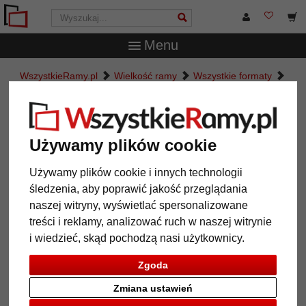
Menu
WszystkieRamy.pl
Wielkość ramy
Wszystkie formaty
Rama drewniana na wymiar, Contemporanea 28
Rama drewniana na wymiar,
Contemporanea 28
Używamy plików cookie
Używamy plików cookie i innych technologii
śledzenia, aby poprawić jakość przeglądania
naszej witryny, wyświetlać spersonalizowane
treści i reklamy, analizować ruch w naszej witrynie
i wiedzieć, skąd pochodzą nasi użytkownicy.
Zgoda
Zmiana ustawień
Powrót
Dalej