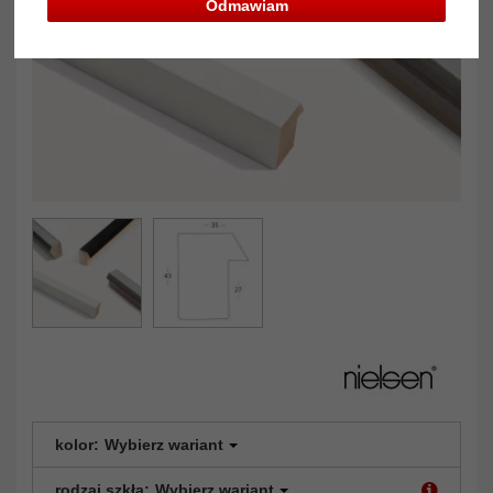
Odmawiam
kolor:
Wybierz wariant
rodzaj szkła:
Wybierz wariant