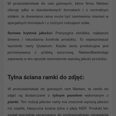
W przeciwieństwie do ram gotowych, które firma Nielsen
oferuje tylko w standardowych formatach i z normalnym
szkłem, ta drewniana rama może być zamówiona również w
specjalnych formatach i z różnymi rodzajami szkła.
Surowe kryteria jakości:
Precyzyjna obróbka, najlepsze
drewno i nieustanna kontrola produktu. To najważniejsze
wyróżniki ramy Quadrum. Każda seria produkcyjna jest
porównywana z próbką wzorcową. NielsenBainbridge
zapewnia w ten sposób niezmiennie wysoką jakość produktu.
Tylna ściana ramki do zdjęć:
W przeciwieństwie do gotowych ram Nielsen, te ramki do
zdjęć są dostarczane z
tylnym panelem
wykonanym z
pianki
. Ten rodzaj pleców ramy ma znacznie wyższą jakości
niż zwykła, klasyczna ściana tylna z płyty MDF. Produkt ten
został specjalnie opracowany do profesjonalnego oprawiania