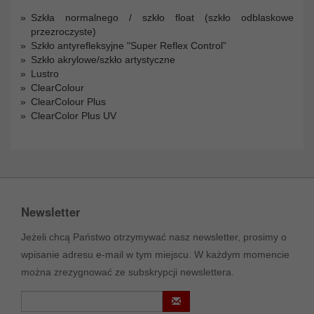
Szkła normalnego / szkło float (szkło odblaskowe
przezroczyste)
Szkło antyrefleksyjne "Super Reflex Control”
Szkło akrylowe/szkło artystyczne
Lustro
ClearColour
ClearColour Plus
ClearColor Plus UV
Newsletter
Jeżeli chcą Państwo otrzymywać nasz newsletter, prosimy o
wpisanie adresu e-mail w tym miejscu. W każdym momencie
można zrezygnować ze subskrypcji newslettera.