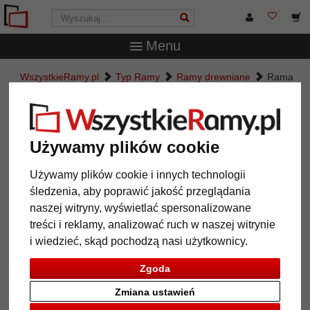
Menu
WszystkieRamy.pl
Typ Ramy
Ramy drewniane
Rama
drewniana na wymiar, Contemporanea 35
Rama drewniana na wymiar,
Contemporanea 35
Używamy plików cookie
Używamy plików cookie i innych technologii
śledzenia, aby poprawić jakość przeglądania
naszej witryny, wyświetlać spersonalizowane
treści i reklamy, analizować ruch w naszej witrynie
i wiedzieć, skąd pochodzą nasi użytkownicy.
Zgoda
Zmiana ustawień
Powrót
Dalej