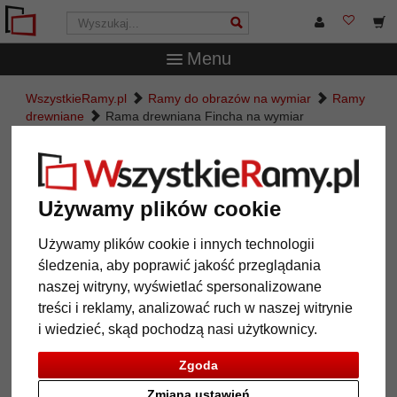
Menu
WszystkieRamy.pl
Ramy do obrazów na wymiar
Ramy
drewniane
Rama drewniana Fincha na wymiar
Rama drewniana Fincha na
wymiar
Używamy plików cookie
Używamy plików cookie i innych technologii
śledzenia, aby poprawić jakość przeglądania
naszej witryny, wyświetlać spersonalizowane
treści i reklamy, analizować ruch w naszej witrynie
i wiedzieć, skąd pochodzą nasi użytkownicy.
Zgoda
Powrót
Dalej
Zmiana ustawień