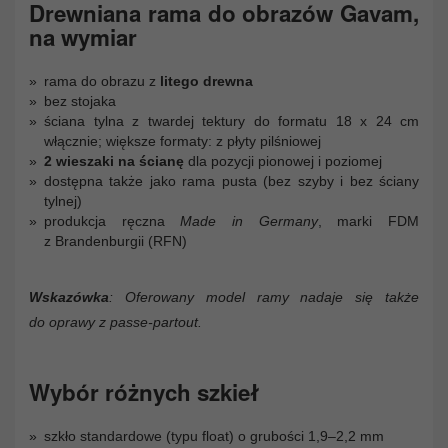
Drewniana rama do obrazów Gavam,
na wymiar
rama do obrazu z
litego drewna
bez stojaka
ściana tylna z twardej tektury do formatu 18 x 24 cm
włącznie; większe formaty: z płyty pilśniowej
2 wieszaki na ścianę
dla pozycji pionowej i poziomej
dostępna także jako rama pusta (bez szyby i bez ściany
tylnej)
produkcja ręczna
Made in Germany
, marki FDM
z Brandenburgii (RFN)
Wskazówka
: Oferowany model ramy nadaje się także
do oprawy z passe-partout.
Wybór różnych szkieł
szkło standardowe (typu float) o grubości 1,9–2,2 mm