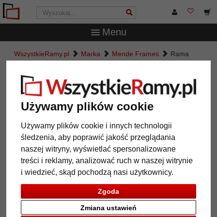
Menu
WszystkieRamy.pl
Marka
Mende Frames
Rama
drewniana Gavam na wymiar
Rama drewniana Gavam na
wymiar
Używamy plików cookie
Używamy plików cookie i innych technologii
śledzenia, aby poprawić jakość przeglądania
naszej witryny, wyświetlać spersonalizowane
treści i reklamy, analizować ruch w naszej witrynie
i wiedzieć, skąd pochodzą nasi użytkownicy.
Zgoda
Zmiana ustawień
Powrót
Dalej