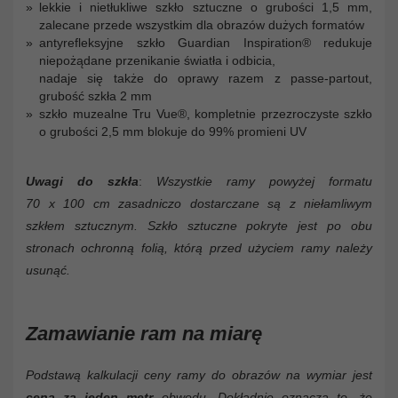
lekkie i nietłukliwe szkło sztuczne o grubości 1,5 mm,
zalecane przede wszystkim dla obrazów dużych formatów
antyrefleksyjne szkło Guardian Inspiration® redukuje
niepożądane przenikanie światła i odbicia,
nadaje się także do oprawy razem z passe-partout,
grubość szkła 2 mm
szkło muzealne Tru Vue®, kompletnie przezroczyste szkło
o grubości 2,5 mm blokuje do 99% promieni UV
Uwagi do szkła
:
Wszystkie ramy powyżej formatu
70 x 100 cm zasadniczo dostarczane są z niełamliwym
szkłem sztucznym. Szkło sztuczne pokryte jest po obu
stronach ochronną folią, którą przed użyciem ramy należy
usunąć.
Zamawianie ram na miarę
Podstawą kalkulacji ceny ramy do obrazów na wymiar jest
cena za jeden metr
obwodu. Dokładnie oznacza to, że