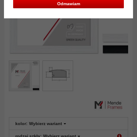
Odmawiam
kolor:
Wybierz wariant
rodzaj szkła:
Wybierz wariant