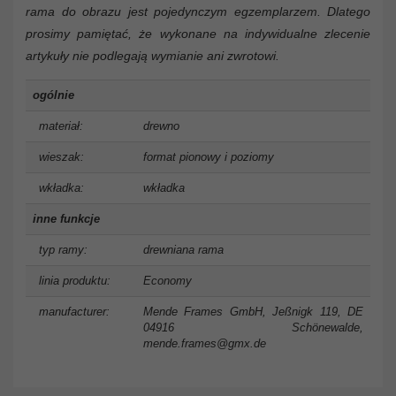
rama do obrazu jest pojedynczym egzemplarzem. Dlatego
prosimy pamiętać, że wykonane na indywidualne zlecenie
artykuły nie podlegają wymianie ani zwrotowi.
ogólnie
materiał:
drewno
wieszak:
format pionowy i poziomy
wkładka:
wkładka
inne funkcje
typ ramy:
drewniana rama
linia produktu:
Economy
manufacturer:
Mende Frames GmbH, Jeßnigk 119, DE
04916 Schönewalde,
mende.frames@gmx.de