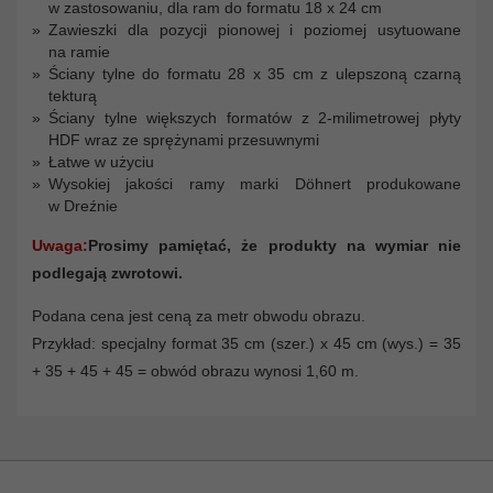
w zastosowaniu, dla ram do formatu 18 x 24 cm
Zawieszki dla pozycji pionowej i poziomej usytuowane
na ramie
Ściany tylne do formatu 28 x 35 cm z ulepszoną czarną
tekturą
Ściany tylne większych formatów z 2-milimetrowej płyty
HDF wraz ze sprężynami przesuwnymi
Łatwe w użyciu
Wysokiej jakości ramy marki Döhnert produkowane
w Dreźnie
Uwaga:
Prosimy pamiętać, że produkty na wymiar nie
podlegają zwrotowi.
Podana cena jest ceną za metr obwodu obrazu.
Przykład: specjalny format 35 cm (szer.) x 45 cm (wys.) = 35
+ 35 + 45 + 45 = obwód obrazu wynosi 1,60 m.