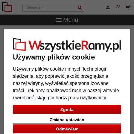
Menu
WszystkieRamy.pl
Ramy do obrazów na wymiar
Ramy
drewniane
Rama drewniana na wymiar High Barnet
Rama drewniana na wymiar High
Używamy plików cookie
Barnet
Używamy plików cookie i innych technologii
śledzenia, aby poprawić jakość przeglądania
naszej witryny, wyświetlać spersonalizowane
treści i reklamy, analizować ruch w naszej witrynie
i wiedzieć, skąd pochodzą nasi użytkownicy.
Zgoda
Zmiana ustawień
Odmawiam
Powrót
Dalej