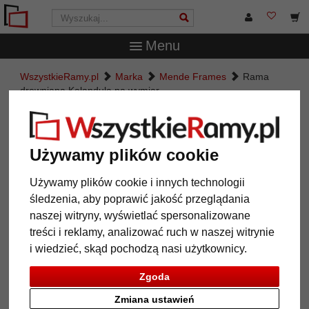
Menu
WszystkieRamy.pl
Marka
Mende Frames
Rama
drewniana Kalandula na wymiar
Rama drewniana Kalandula na
wymiar
Używamy plików cookie
Używamy plików cookie i innych technologii
śledzenia, aby poprawić jakość przeglądania
naszej witryny, wyświetlać spersonalizowane
treści i reklamy, analizować ruch w naszej witrynie
i wiedzieć, skąd pochodzą nasi użytkownicy.
Zgoda
Zmiana ustawień
Powrót
Dalej