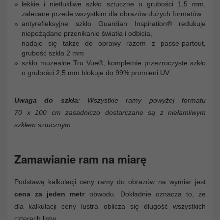
lekkie i nietłukliwe szkło sztuczne o grubości 1,5 mm,
zalecane przede wszystkim dla obrazów dużych formatów
antyrefleksyjne szkło Guardian Inspiration® redukuje
niepożądane przenikanie światła i odbicia,
nadaje się także do oprawy razem z passe-partout,
grubość szkła 2 mm
szkło muzealne Tru Vue®, kompletnie przezroczyste szkło
o grubości 2,5 mm blokuje do 99% promieni UV
Uwaga do szkła
: Wszystkie ramy powyżej formatu
70 x 100 cm zasadniczo dostarczane są z niełamliwym
szkłem sztucznym.
Zamawianie ram na miarę
Podstawą kalkulacji ceny ramy do obrazów na wymiar jest
cena za jeden metr
obwodu. Dokładnie oznacza to, że
dla kalkulacji ceny lustra oblicza się długość wszystkich
czterech listw.