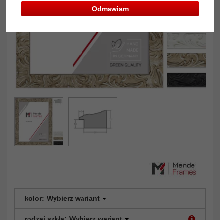
Odmawiam
kolor:
Wybierz wariant
rodzaj szkła:
Wybierz wariant