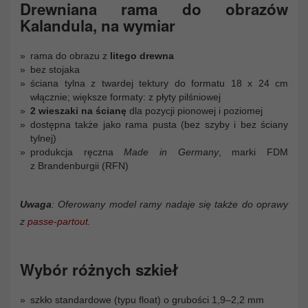
Drewniana rama do obrazów
Kalandula, na wymiar
rama do obrazu z
litego drewna
bez stojaka
ściana tylna z twardej tektury do formatu 18 x 24 cm
włącznie; większe formaty: z płyty pilśniowej
2 wieszaki na ścianę
dla pozycji pionowej i poziomej
dostępna także jako rama pusta (bez szyby i bez ściany
tylnej)
produkcja ręczna
Made in Germany
, marki FDM
z Brandenburgii (RFN)
Uwaga
: Oferowany model ramy nadaje się także do oprawy
z
passe-partout
.
Wybór różnych szkieł
szkło standardowe (typu float) o grubości 1,9–2,2 mm