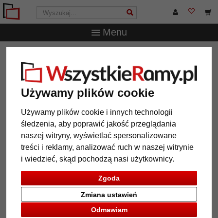
Menu
WszystkieRamy.pl
Marka
Döhnert
Rama drewniana
na wymiar Latimer
Rama drewniana na wymiar
Używamy plików cookie
Latimer
Używamy plików cookie i innych technologii
śledzenia, aby poprawić jakość przeglądania
naszej witryny, wyświetlać spersonalizowane
treści i reklamy, analizować ruch w naszej witrynie
i wiedzieć, skąd pochodzą nasi użytkownicy.
Zgoda
Zmiana ustawień
Odmawiam
Powrót
Dalej