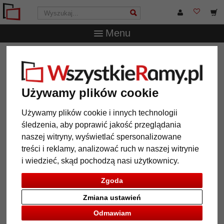
Menu
WszystkieRamy.pl
Marka
Döhnert
Rama drewniana
na wymiar "Maida Vale"
Rama drewniana na wymiar
Używamy plików cookie
"Maida Vale"
Używamy plików cookie i innych technologii
śledzenia, aby poprawić jakość przeglądania
naszej witryny, wyświetlać spersonalizowane
treści i reklamy, analizować ruch w naszej witrynie
i wiedzieć, skąd pochodzą nasi użytkownicy.
Zgoda
Zmiana ustawień
Odmawiam
Powrót
Dalej