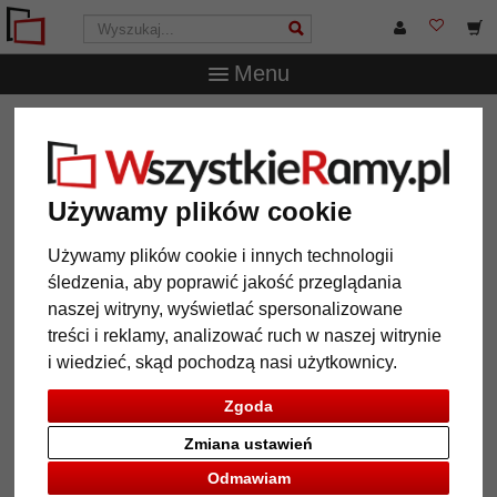
Menu
WszystkieRamy.pl
Ramy do obrazów na wymiar
Ramy
drewniane
Rama drewniana na wymiar Manor
Rama drewniana na wymiar
Używamy plików cookie
Manor
Używamy plików cookie i innych technologii
śledzenia, aby poprawić jakość przeglądania
naszej witryny, wyświetlać spersonalizowane
treści i reklamy, analizować ruch w naszej witrynie
i wiedzieć, skąd pochodzą nasi użytkownicy.
Zgoda
Zmiana ustawień
Odmawiam
Powrót
Dalej