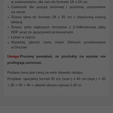
w zastosowaniu, dla ram do formatu 18 x 24 cm
Zawieszki dla pozycji pionowej i poziomej usytuowane
na ramie
Ściany tylne do formatu 28 x 35 cm z ulepszoną czarną
tekturą
Ściany tylne większych formatów z 2-milimetrowej płyty
HDF wraz ze sprężynami przesuwnymi
Łatwe w użyciu
Wysokiej jakości ramy marki Döhnert produkowane
w Dreźnie
Uwaga:
Prosimy pamiętać, że produkty na wymiar nie
podlegają zwrotowi.
Podana cena jest ceną za metr obwodu obrazu.
Przykład: specjalny format 35 cm (szer.) x 45 cm (wys.) = 35
+ 35 + 45 + 45 = obwód obrazu wynosi 1,60 m.