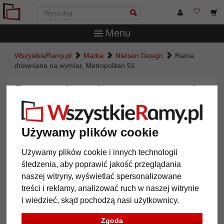
Menu
WszystkieRamy.pl
Marka
Nielsen Design
Rama
drewniana na wymiar, Metropolitan 51
Rama drewniana na wymiar,
Metropolitan 51
Używamy plików cookie
Używamy plików cookie i innych technologii
śledzenia, aby poprawić jakość przeglądania
naszej witryny, wyświetlać spersonalizowane
treści i reklamy, analizować ruch w naszej witrynie
i wiedzieć, skąd pochodzą nasi użytkownicy.
Zgoda
Powrót
Dalej