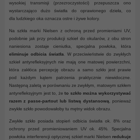
wysokiej transmisji (przezroczystości) przepuszcza ono
wystarczająco dużo światła do oprawionego dzieła, co
dla ludzkiego oka oznacza ostre i żywe kolory.
Na szkła marki Nielsen z ochroną przed promieniami UV,
podobnie jak przy produkcji szkieł do okularów, z obu stron
naniesiona zostaje cieniutka, specjalna powłoka, która
eliminuje odbicia światła
. W przeciwieństwie do zwykłych
szkieł antyrefleksyjnych nie mają one matowej powierzchni,
która zakłóca percepcję obrazu a samo szkło jest prawie
pod każdym kątem patrzenia praktycznie niewidoczne.
Następną zaletą w porównaniu ze zwykłym, matowym szkłem
antyrefleksyjnym jest to, że
to szkło można wykorzystywać
razem z passe-partout lub listwą dystansową
, ponieważ
zwykłe szkło powodowałoby tu mętny widok obrazu.
Zwykłe szkło posiada stopień odbicia światła ok. 8% oraz
ochrony przed promieniowaniem UV ok. 45%. Specjalna
powłoka interferencji optycznej szkieł marki Nielsen
redukuje