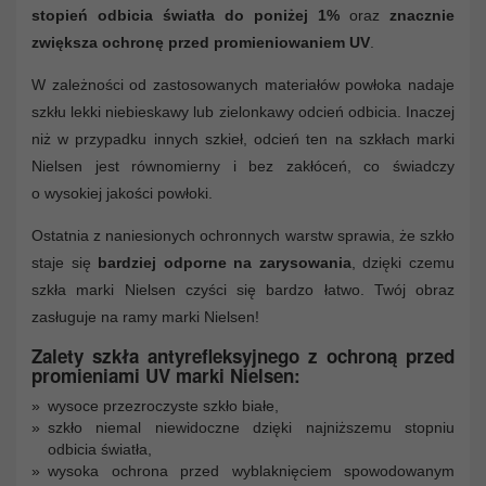
stopień odbicia światła do poniżej 1%
oraz
znacznie
zwiększa ochronę przed promieniowaniem UV
.
W zależności od zastosowanych materiałów powłoka nadaje
szkłu lekki niebieskawy lub zielonkawy odcień odbicia. Inaczej
niż w przypadku innych szkieł, odcień ten na szkłach marki
Nielsen jest równomierny i bez zakłóceń, co świadczy
o wysokiej jakości powłoki.
Ostatnia z naniesionych ochronnych warstw sprawia, że szkło
staje się
bardziej odporne na zarysowania
, dzięki czemu
szkła marki Nielsen czyści się bardzo łatwo. Twój obraz
zasługuje na ramy marki Nielsen!
Zalety szkła antyrefleksyjnego z ochroną przed
promieniami UV marki Nielsen:
wysoce przezroczyste szkło białe,
szkło niemal niewidoczne dzięki najniższemu stopniu
odbicia światła,
wysoka ochrona przed wyblaknięciem spowodowanym