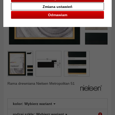
Zmiana ustawień
Odmawiam
Rama drewniana Nielsen Metropolitan 51
kolor:
Wybierz wariant
rodzaj szkła:
Wybierz wariant