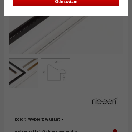
Odmawiam
kolor:
Wybierz wariant
rodzaj szkła:
Wybierz wariant