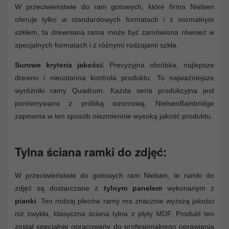
W przeciwieństwie do ram gotowych, które firma Nielsen
oferuje tylko w standardowych formatach i z normalnym
szkłem, ta drewniana rama może być zamówiona również w
specjalnych formatach i z różnymi rodzajami szkła.
Surowe kryteria jakości:
Precyzyjna obróbka, najlepsze
drewno i nieustanna kontrola produktu. To najważniejsze
wyróżniki ramy Quadrum. Każda seria produkcyjna jest
porównywana z próbką wzorcową. NielsenBainbridge
zapewnia w ten sposób niezmiennie wysoką jakość produktu.
Tylna ściana ramki do zdjęć:
W przeciwieństwie do gotowych ram Nielsen, te ramki do
zdjęć są dostarczane z
tylnym panelem
wykonanym z
pianki
. Ten rodzaj pleców ramy ma znacznie wyższą jakości
niż zwykła, klasyczna ściana tylna z płyty MDF. Produkt ten
został specjalnie opracowany do profesjonalnego oprawiania