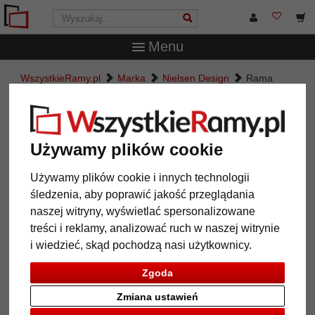
Menu
WszystkieRamy.pl
Marka
Nielsen Design
Rama
drewniana na wymiar, Opera 25x23
Rama drewniana na wymiar,
Opera 25x23
Używamy plików cookie
Używamy plików cookie i innych technologii
śledzenia, aby poprawić jakość przeglądania
naszej witryny, wyświetlać spersonalizowane
treści i reklamy, analizować ruch w naszej witrynie
i wiedzieć, skąd pochodzą nasi użytkownicy.
Zgoda
Zmiana ustawień
Powrót
Dalej