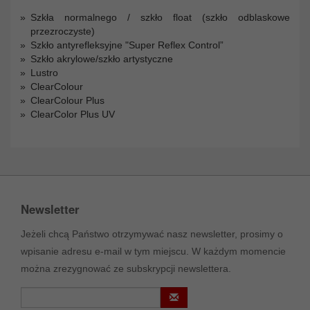
Szkła normalnego / szkło float (szkło odblaskowe
przezroczyste)
Szkło antyrefleksyjne "Super Reflex Control”
Szkło akrylowe/szkło artystyczne
Lustro
ClearColour
ClearColour Plus
ClearColor Plus UV
Newsletter
Jeżeli chcą Państwo otrzymywać nasz newsletter, prosimy o
wpisanie adresu e-mail w tym miejscu. W każdym momencie
można zrezygnować ze subskrypcji newslettera.