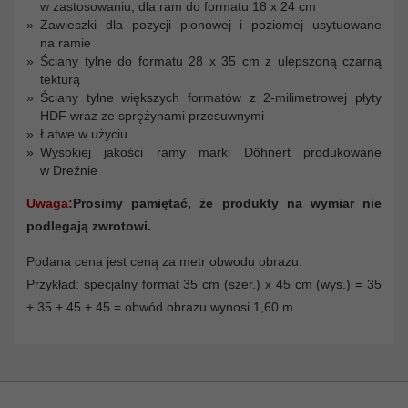
w zastosowaniu, dla ram do formatu 18 x 24 cm
Zawieszki dla pozycji pionowej i poziomej usytuowane
na ramie
Ściany tylne do formatu 28 x 35 cm z ulepszoną czarną
tekturą
Ściany tylne większych formatów z 2-milimetrowej płyty
HDF wraz ze sprężynami przesuwnymi
Łatwe w użyciu
Wysokiej jakości ramy marki Döhnert produkowane
w Dreźnie
Uwaga:
Prosimy pamiętać, że produkty na wymiar nie
podlegają zwrotowi.
Podana cena jest ceną za metr obwodu obrazu.
Przykład: specjalny format 35 cm (szer.) x 45 cm (wys.) = 35
+ 35 + 45 + 45 = obwód obrazu wynosi 1,60 m.