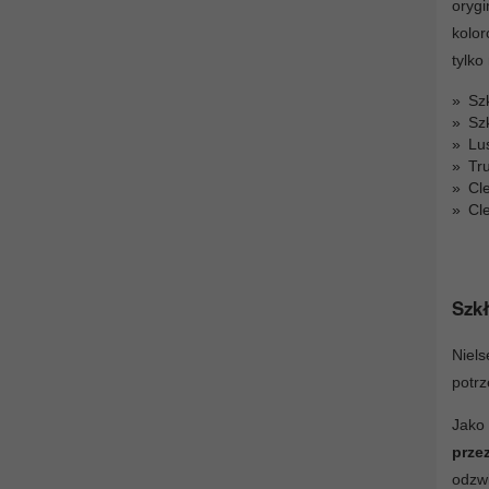
orygi
kolor
tylko
Szk
Szk
Lu
Tr
Cl
Cl
Szkł
Niels
potrz
Jako
prze
odzwi