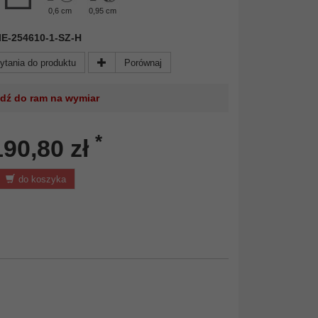
0,6 cm
0,95 cm
 NIE-254610-1-SZ-H
ytania do produktu
Porównaj
jdź do ram na wymiar
*
190,80 zł
do koszyka