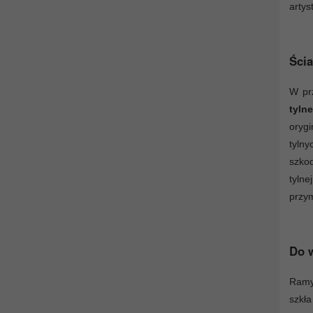
artys
Ścia
W pr
tyln
oryg
tyln
szko
tyln
przy
Do w
Ramy 
szkł