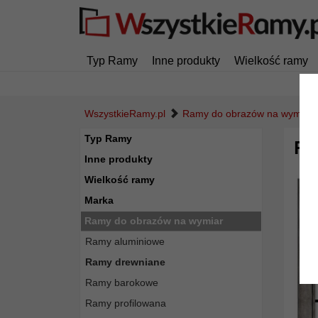
Typ Ramy
Inne produkty
Wielkość ramy
WszystkieRamy.pl
Ramy do obrazów na wymiar
Typ Ramy
Ra
Inne produkty
Wielkość ramy
Marka
Ramy do obrazów na wymiar
Ramy aluminiowe
Ramy drewniane
Ramy barokowe
Ramy profilowana
Powró