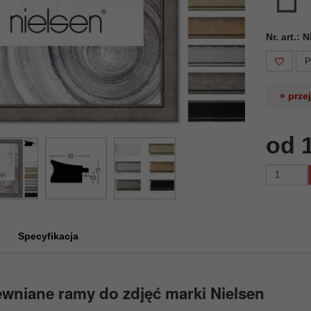
Nr. art.:
P
» prze
od 
Specyfikacja
wniane ramy do zdjęć marki Nielsen