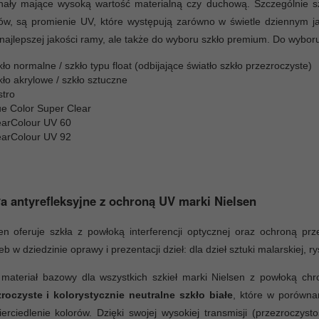
nały mające wysoką wartość materialną czy duchową. Szczególnie sz
ów, są promienie UV, które występują zarówno w świetle dziennym j
 najlepszej jakości ramy, ale także do wyboru szkło premium. Do wybor
ło normalne / szkło typu float (odbijające światło szkło przezroczyste)
ło akrylowe / szkło sztuczne
stro
ue Color Super Clear
earColour UV 60
earColour UV 92
a antyrefleksyjne z ochroną UV marki Nielsen
en oferuje szkła z powłoką interferencji optycznej oraz ochroną p
eb w dziedzinie oprawy i prezentacji dzieł: dla dzieł sztuki malarskiej, 
 materiał bazowy dla wszystkich szkieł marki Nielsen z powłoką c
zroczyste i kolorystycznie neutralne szkło białe
, które w porównan
erciedlenie kolorów. Dzięki swojej wysokiej transmisji (przezroczys