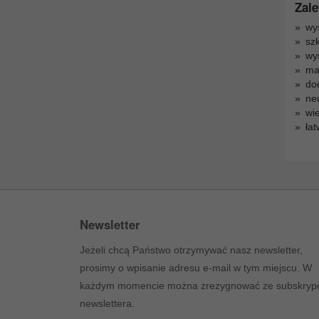
Zale
wys
szk
wy
ma
do
ne
wie
łat
Newsletter
Jeżeli chcą Państwo otrzymywać nasz newsletter,
prosimy o wpisanie adresu e-mail w tym miejscu. W
każdym momencie można zrezygnować ze subskrypc
newslettera.