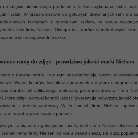
 na zdjęcia niemieckiego producenta Nielsen wykonana jest z najle
ajami szkła. W przeciwieństwie do gotowych drewnianych ram dla c
andardowych formatach z normalnym szkłem, ta ramka wykonywan
ymentu listw firmy Nielsen. Dlatego też, oprócz standardowych for
osażenie ich w odpowiednie szkło.
niane ramy do zdjęć - prawdziwa jakość marki Nielsen
nane z drewna profile listw ram odzwierciedlają swoim uniwersalny
ictwa. Wybór kolorów, kształtów i powierzchni otwiera nieograniczo
kcie obróbki tak delikatnego materiału, jakim jest drewno, firma Nie
ci, które dzięki surowej kontroli jakości gwarantują najwyższą jakość 
wnywana z próbką wzorcową. W ten sposób firma Nielsen zapewnia 
y ram, nawet w późniejszych partiach.
ywnym ramiarzom i galerzystom asortyment firma Nielsen otwiera nie
. Jednak ramy firmy Nielsen od wielu dekad cieszą się dużą popula