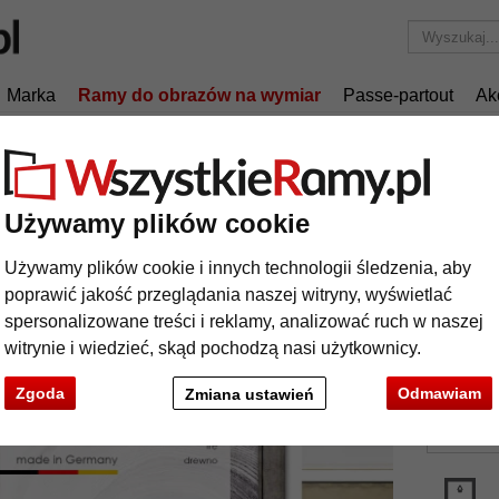
Marka
Ramy do obrazów na wymiar
Passe-partout
Ak
Tylko 25,95 zł
za wysyłkę.
Ramy drewniane
Rama drewniana na wymiar, Sun 35
Używamy plików cookie
ma drewniana na wymiar, Sun 35
Używamy plików cookie i innych technologii śledzenia, aby
poprawić jakość przeglądania naszej witryny, wyświetlać
Rama drew
spersonalizowane treści i reklamy, analizować ruch w naszej
witrynie i wiedzieć, skąd pochodzą nasi użytkownicy.
kolor:
Zgoda
Odmawiam
Zmiana ustawień
rodzaj
t
Dalej