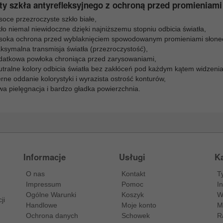
ty szkła antyrefleksyjnego z ochroną przed promieniami
oce przezroczyste szkło białe,
ło niemal niewidoczne dzięki najniższemu stopniu odbicia światła,
soka ochrona przed wyblaknięciem spowodowanym promieniami słone
ksymalna transmisja światła (przezroczystość),
datkowa powłoka chroniąca przed zarysowaniami,
utralne kolory odbicia światła bez zakłóceń pod każdym kątem widzenia
rne oddanie kolorystyki i wyrazista ostrość konturów,
wa pielęgnacja i bardzo gładka powierzchnia.
Informacje
Usługi
Ka
O nas
Kontakt
T
Impressum
Pomoc
I
Ogólne Warunki
Koszyk
W
ji
Handlowe
Moje konto
M
Ochrona danych
Schowek
R