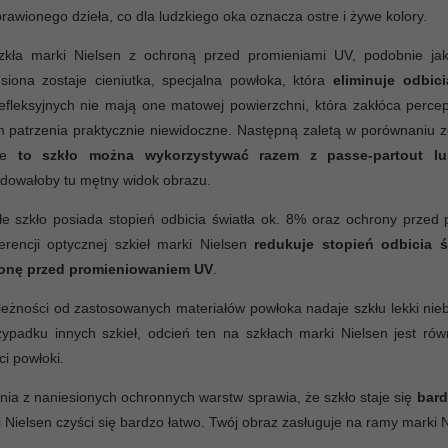
rawionego dzieła, co dla ludzkiego oka oznacza ostre i żywe kolory.
zkła marki Nielsen z ochroną przed promieniami UV, podobnie jak 
siona zostaje cieniutka, specjalna powłoka, która
eliminuje odbici
efleksyjnych nie mają one matowej powierzchni, która zakłóca perc
 patrzenia praktycznie niewidoczne. Następną zaletą w porównaniu 
 że
to szkło można wykorzystywać razem z passe-partout lu
dowałoby tu mętny widok obrazu.
łe szkło posiada stopień odbicia światła ok. 8% oraz ochrony prze
ferencji optycznej szkieł marki Nielsen
redukuje stopień odbicia 
onę przed promieniowaniem UV
.
eżności od zastosowanych materiałów powłoka nadaje szkłu lekki niebi
ypadku innych szkieł, odcień ten na szkłach marki Nielsen jest ró
ci powłoki.
nia z naniesionych ochronnych warstw sprawia, że szkło staje się
bard
 Nielsen czyści się bardzo łatwo. Twój obraz zasługuje na ramy marki N