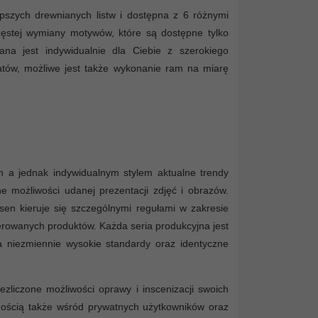
pszych drewnianych listw i dostępna z 6 różnymi
zęstej wymiany motywów, które są dostępne tylko
a jest indywidualnie dla Ciebie z szerokiego
matów, możliwe jest także wykonanie ram na miarę
m a jednak indywidualnym stylem aktualne trendy
ne możliwości udanej prezentacji zdjęć i obrazów.
lsen kieruje się szczególnymi regułami w zakresie
oferowanych produktów. Każda seria produkcyjna jest
niezmiennie wysokie standardy oraz identyczne
zliczone możliwości oprawy i inscenizacji swoich
rnością także wśród prywatnych użytkowników oraz