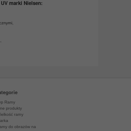
 UV marki Nielsen:
cznymi,
,
tegorie
yp Ramy
nne produkty
ielkość ramy
arka
amy do obrazów na