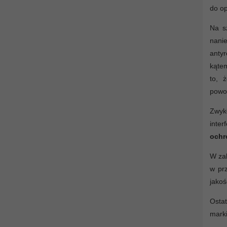
do op
Na s
nanie
antyr
kątem
to,
powo
Zwyk
inter
ochr
W zal
w prz
jakoś
Ostat
marki