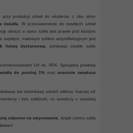
przy produkcji szkieł do okularów, z obu stron
a światła
. W przeciwieństwie do zwykłych szkieł
epcję obrazu a samo szkło jest prawie pod każdym
ze zwykłym, matowym szkłem antyrefleksyjnym jest
b listwą dystansową
, ponieważ zwykłe szkło
d promieniowaniem UV ok. 45%. Specjalna powłoka
światła do poniżej 1%
oraz
znacznie zwiększa
eskawy lub zielonkawy odcień odbicia. Inaczej niż
wnomierny i bez zakłóceń, co świadczy o wysokiej
ziej odporne na zarysowania
, dzięki czemu szkła
ielsen!