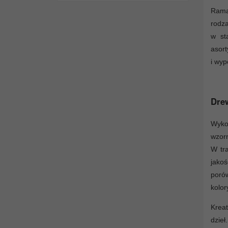
Rama
rodz
w st
asort
i wyp
Drew
Wyko
wzorn
W tra
jakoś
poró
kolor
Kreat
dzieł