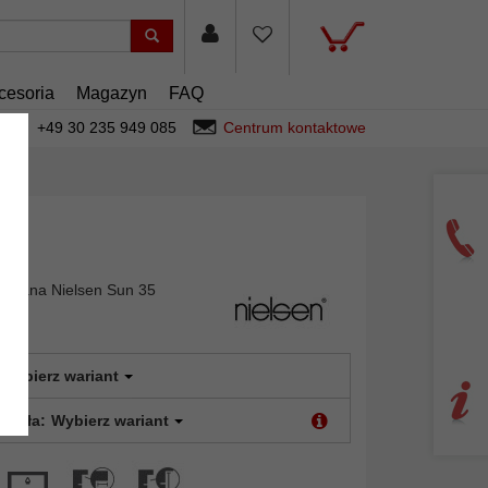
cesoria
Magazyn
FAQ
+49 30 235 949 085
Centrum kontaktowe
niana Nielsen Sun 35
Wybierz wariant
 szkła:
Wybierz wariant