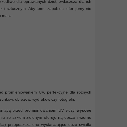
kodliwe dla oprawianych dzieł, zwłaszcza dla ich
ak i sztucznym. Aby temu zapobiec, oferujemy nie
u masz:
rzed promieniowaniem UV, perfekcyjne dla różnych
rysunków, obrazów, wydruków czy fotografii.
hroniącą przed promieniowaniem UV służy
wysoce
iu ze szkłem zielonym oferuje najlepsze i wierne
tości) przepuszcza ono wystarczająco dużo światła