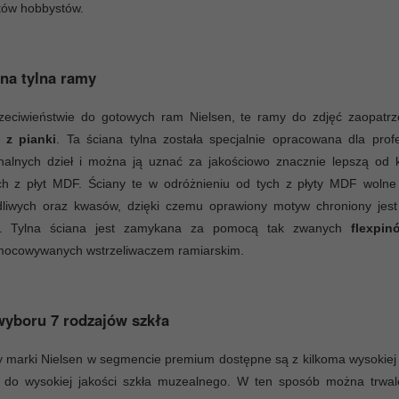
tów hobbystów.
na tylna ramy
zeciwieństwie do gotowych ram Nielsen, te ramy do zdjęć zaopat
e z pianki
. Ta ściana tylna została specjalnie opracowana dla prof
inalnych dzieł i można ją uznać za jakościowo znacznie lepszą od 
ych z płyt MDF. Ściany te w odróżnieniu od tych z płyty MDF wolne
dliwych oraz kwasów, dzięki czemu oprawiony motyw chroniony jest
ej. Tylna ściana jest zamykana za pomocą tak zwanych
flexpin
mocowywanych wstrzeliwaczem ramiarskim.
yboru 7 rodzajów szkła
marki Nielsen w segmencie premium dostępne są z kilkoma wysokiej 
a do wysokiej jakości szkła muzealnego. W ten sposób można trwale