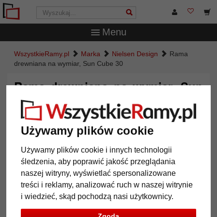
Menu
WszystkieRamy.pl
Marka
Nielsen Design
Rama
drewniana na wymiar, Sun Cube 30
Rama drewniana na wymiar, Sun
Cube 30
Używamy plików cookie
Używamy plików cookie i innych technologii
śledzenia, aby poprawić jakość przeglądania
naszej witryny, wyświetlać spersonalizowane
treści i reklamy, analizować ruch w naszej witrynie
i wiedzieć, skąd pochodzą nasi użytkownicy.
Powrót
Dalej
Zgoda