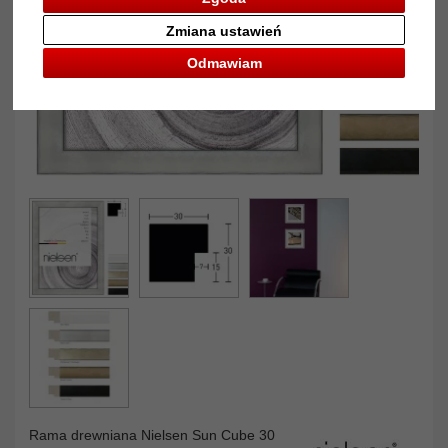
Zmiana ustawień
Odmawiam
Rama drewniana Nielsen Sun Cube 30