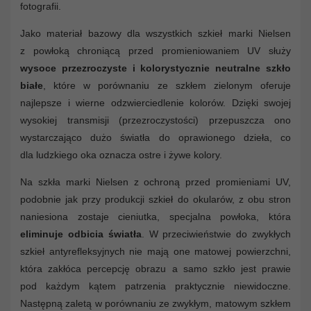
fotografii.
Jako materiał bazowy dla wszystkich szkieł marki Nielsen
z powłoką chroniącą przed promieniowaniem UV służy
wysoce przezroczyste i kolorystycznie neutralne szkło
białe
, które w porównaniu ze szkłem zielonym oferuje
najlepsze i wierne odzwierciedlenie kolorów. Dzięki swojej
wysokiej transmisji (przezroczystości) przepuszcza ono
wystarczająco dużo światła do oprawionego dzieła, co
dla ludzkiego oka oznacza ostre i żywe kolory.
Na szkła marki Nielsen z ochroną przed promieniami UV,
podobnie jak przy produkcji szkieł do okularów, z obu stron
naniesiona zostaje cieniutka, specjalna powłoka, która
eliminuje odbicia światła
. W przeciwieństwie do zwykłych
szkieł antyrefleksyjnych nie mają one matowej powierzchni,
która zakłóca percepcję obrazu a samo szkło jest prawie
pod każdym kątem patrzenia praktycznie niewidoczne.
Następną zaletą w porównaniu ze zwykłym, matowym szkłem