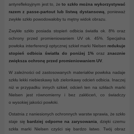
antyrefleksyjnym jest to, że
to szkło można wykorzystywać
razem z passe-partout lub listwą dystansową
, ponieważ
zwykłe szkło powodowałoby tu mętny widok obrazu.
Zwykłe szkło posiada stopień odbicia światła ok. 8% oraz
ochrony przed promieniowaniem UV ok. 45%. Specjalna
powłoka interferencji optycznej szkieł marki Nielsen
redukuje
stopień odbicia światła do poniżej 1%
oraz
znacznie
zwiększa ochronę przed promieniowaniem UV
.
W zależności od zastosowanych materiałów powłoka nadaje
szkłu lekki niebieskawy lub zielonkawy odcień odbicia. Inaczej
niż w przypadku innych szkieł, odcień ten na szkłach marki
Nielsen jest równomierny i bez zakłóceń, co świadczy
o wysokiej jakości powłoki.
Ostatnia z naniesionych ochronnych warstw sprawia, że szkło
staje się
bardziej odporne na zarysowania
, dzięki czemu
szkła marki Nielsen czyści się bardzo łatwo. Twój obraz