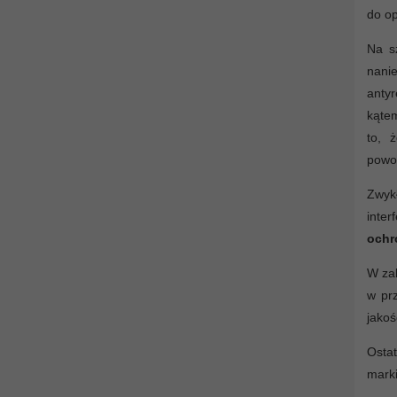
do op
Na s
nanie
antyr
kątem
to,
powo
Zwyk
inter
ochr
W zal
w prz
jakoś
Ostat
marki