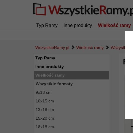
Typ Ramy
Inne produkty
Wielkość ramy
WszystkieRamy.pl
Wielkość ramy
Wszystkie f
Typ Ramy
Ra
Inne produkty
Wielkość ramy
Wszystkie formaty
9x13 cm
10x15 cm
13x18 cm
15x20 cm
18x18 cm
Powró