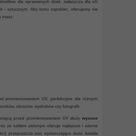
kodliwe dla oprawianych dzieł, zwłaszcza dla ich
ak i sztucznym. Aby temu zapobiec, oferujemy nie
u masz:
rzed promieniowaniem UV, perfekcyjne dla różnych
rysunków, obrazów, wydruków czy fotografii.
hroniącą przed promieniowaniem UV służy
wysoce
iu ze szkłem zielonym oferuje najlepsze i wierne
tości) przepuszcza ono wystarczająco dużo światła