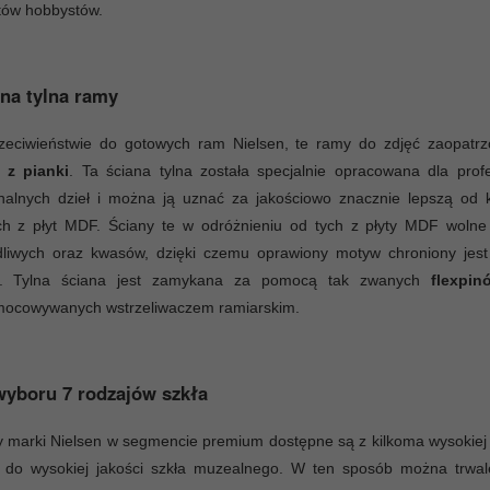
tów hobbystów.
na tylna ramy
zeciwieństwie do gotowych ram Nielsen, te ramy do zdjęć zaopat
e z pianki
. Ta ściana tylna została specjalnie opracowana dla prof
inalnych dzieł i można ją uznać za jakościowo znacznie lepszą od 
ych z płyt MDF. Ściany te w odróżnieniu od tych z płyty MDF wolne
dliwych oraz kwasów, dzięki czemu oprawiony motyw chroniony jest
ej. Tylna ściana jest zamykana za pomocą tak zwanych
flexpin
mocowywanych wstrzeliwaczem ramiarskim.
yboru 7 rodzajów szkła
marki Nielsen w segmencie premium dostępne są z kilkoma wysokiej 
a do wysokiej jakości szkła muzealnego. W ten sposób można trwale