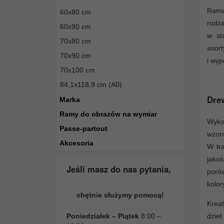
Rama
60x80 cm
rodz
60x90 cm
w st
70x80 cm
asort
70x90 cm
i wyp
70x100 cm
84,1x118,9 cm (A0)
Drew
Marka
Ramy do obrazów na wymiar
Wyko
Passe-partout
wzorn
Akcesoria
W tra
jakoś
Jeśli masz do nas pytania,
poró
kolor
chętnie służymy pomocą!
Kreat
dzieł
Poniedziałek – Piątek
8:00 –