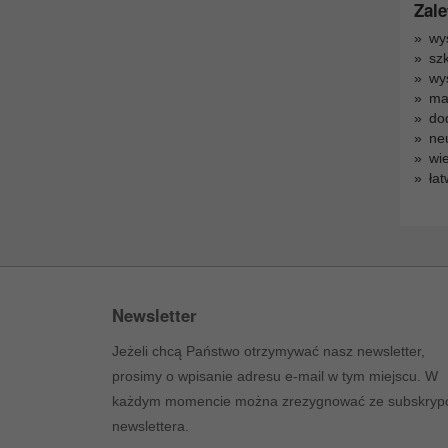
Zale
wys
szk
wy
ma
do
ne
wie
łat
Newsletter
Jeżeli chcą Państwo otrzymywać nasz newsletter,
prosimy o wpisanie adresu e-mail w tym miejscu. W
każdym momencie można zrezygnować ze subskrypc
newslettera.