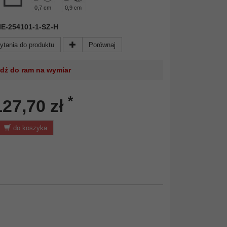
0,7 cm
0,9 cm
 NIE-254101-1-SZ-H
ytania do produktu
Porównaj
jdź do ram na wymiar
*
127,70 zł
do koszyka