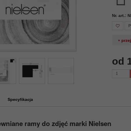
Nr. art.:
P
» prze
od 
Specyfikacja
wniane ramy do zdjęć marki Nielsen