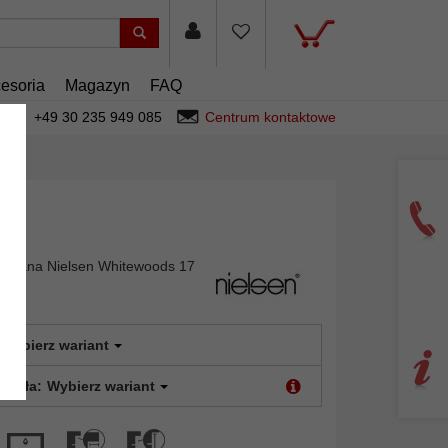
esoria
Magazyn
FAQ
+49 30 235 949 085
Centrum kontaktowe
17
niana Nielsen Whitewoods 17
Wybierz wariant
 szkła:
Wybierz wariant