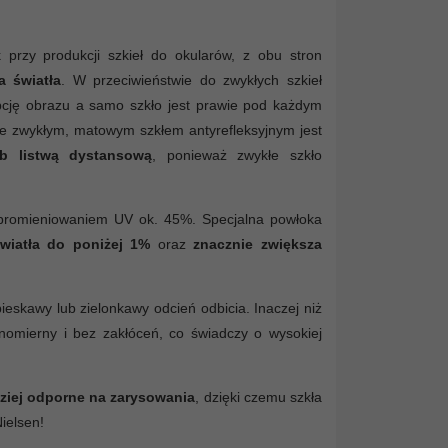
przy produkcji szkieł do okularów, z obu stron
a światła
. W przeciwieństwie do zwykłych szkieł
epcję obrazu a samo szkło jest prawie pod każdym
ze zwykłym, matowym szkłem antyrefleksyjnym jest
b listwą dystansową
, ponieważ zwykłe szkło
d promieniowaniem UV ok. 45%. Specjalna powłoka
światła do poniżej 1%
oraz
znacznie zwiększa
eskawy lub zielonkawy odcień odbicia. Inaczej niż
wnomierny i bez zakłóceń, co świadczy o wysokiej
ziej odporne na zarysowania
, dzięki czemu szkła
ielsen!