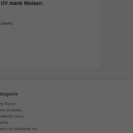
 UV marki Nielsen:
cznymi,
,
tegorie
yp Ramy
nne produkty
ielkość ramy
arka
amy do obrazów na