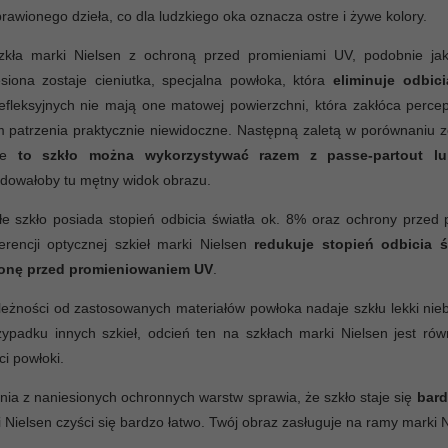
rawionego dzieła, co dla ludzkiego oka oznacza ostre i żywe kolory.
zkła marki Nielsen z ochroną przed promieniami UV, podobnie jak 
siona zostaje cieniutka, specjalna powłoka, która
eliminuje odbici
efleksyjnych nie mają one matowej powierzchni, która zakłóca perc
 patrzenia praktycznie niewidoczne. Następną zaletą w porównaniu 
 że
to szkło można wykorzystywać razem z passe-partout lu
dowałoby tu mętny widok obrazu.
łe szkło posiada stopień odbicia światła ok. 8% oraz ochrony prze
ferencji optycznej szkieł marki Nielsen
redukuje stopień odbicia 
onę przed promieniowaniem UV
.
eżności od zastosowanych materiałów powłoka nadaje szkłu lekki niebi
ypadku innych szkieł, odcień ten na szkłach marki Nielsen jest ró
ci powłoki.
nia z naniesionych ochronnych warstw sprawia, że szkło staje się
bard
 Nielsen czyści się bardzo łatwo. Twój obraz zasługuje na ramy marki N