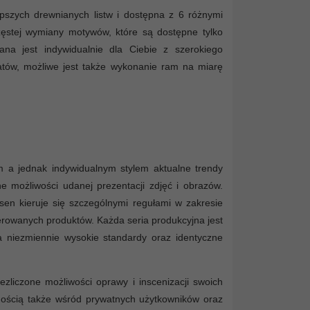
pszych drewnianych listw i dostępna z 6 różnymi
zęstej wymiany motywów, które są dostępne tylko
a jest indywidualnie dla Ciebie z szerokiego
matów, możliwe jest także wykonanie ram na miarę
m a jednak indywidualnym stylem aktualne trendy
ne możliwości udanej prezentacji zdjęć i obrazów.
lsen kieruje się szczególnymi regułami w zakresie
oferowanych produktów. Każda seria produkcyjna jest
niezmiennie wysokie standardy oraz identyczne
zliczone możliwości oprawy i inscenizacji swoich
rnością także wśród prywatnych użytkowników oraz