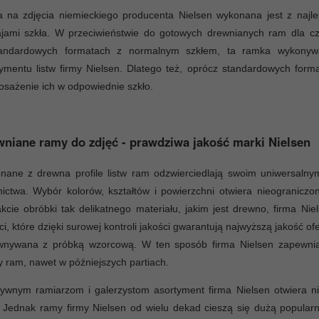
 na zdjęcia niemieckiego producenta Nielsen wykonana jest z najle
ajami szkła. W przeciwieństwie do gotowych drewnianych ram dla c
andardowych formatach z normalnym szkłem, ta ramka wykonywan
ymentu listw firmy Nielsen. Dlatego też, oprócz standardowych for
osażenie ich w odpowiednie szkło.
niane ramy do zdjęć - prawdziwa jakość marki Nielsen
nane z drewna profile listw ram odzwierciedlają swoim uniwersalny
ictwa. Wybór kolorów, kształtów i powierzchni otwiera nieograniczo
kcie obróbki tak delikatnego materiału, jakim jest drewno, firma Nie
ci, które dzięki surowej kontroli jakości gwarantują najwyższą jakość 
wnywana z próbką wzorcową. W ten sposób firma Nielsen zapewnia 
y ram, nawet w późniejszych partiach.
ywnym ramiarzom i galerzystom asortyment firma Nielsen otwiera nie
. Jednak ramy firmy Nielsen od wielu dekad cieszą się dużą popula