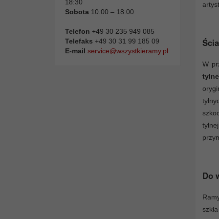
18:30
artys
Sobota
10:00 – 18:00
Telefon
+49 30 235 949 085
Ścia
Telefaks
+49 30 31 99 185 09
E-mail
service@wszystkieramy.pl
W pr
tyln
oryg
tyln
szko
tyln
przy
Do w
Ramy 
szkł