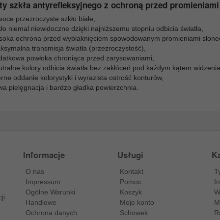
ty szkła antyrefleksyjnego z ochroną przed promieniami
oce przezroczyste szkło białe,
ło niemal niewidoczne dzięki najniższemu stopniu odbicia światła,
soka ochrona przed wyblaknięciem spowodowanym promieniami słone
ksymalna transmisja światła (przezroczystość),
datkowa powłoka chroniąca przed zarysowaniami,
utralne kolory odbicia światła bez zakłóceń pod każdym kątem widzenia
rne oddanie kolorystyki i wyrazista ostrość konturów,
wa pielęgnacja i bardzo gładka powierzchnia.
Informacje
Usługi
Ka
O nas
Kontakt
T
Impressum
Pomoc
I
Ogólne Warunki
Koszyk
W
ji
Handlowe
Moje konto
M
Ochrona danych
Schowek
R