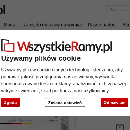
Marka
Ramy do obrazów na wymiar
Passe-partout
Akc
Tylko 25,95 zł
za wysyłkę.
ormaty
Rama drewniana na wymiar, Whitewoods 17
Używamy plików cookie
ma drewniana na wymiar, Whitewoods 
Używamy plików cookie i innych technologii śledzenia, aby
poprawić jakość przeglądania naszej witryny, wyświetlać
Rama drew
spersonalizowane treści i reklamy, analizować ruch w naszej
witrynie i wiedzieć, skąd pochodzą nasi użytkownicy.
kolor:
Zgoda
Odmawiam
Zmiana ustawień
rodzaj
t
Dalej