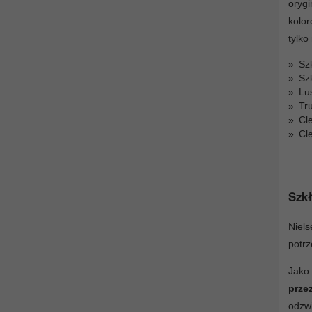
orygi
kolor
tylko
Szk
Szk
Lu
Tr
Cl
Cl
Szkł
Niels
potrz
Jako
prze
odzwi