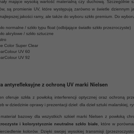
nały mające wysoką wartość materialną czy duchową. Szczególnie sz
ów, są promienie UV, które występują zarówno w świetle dziennym j
 najlepszej jakości ramy, ale także do wyboru szkło premium. Do wybor
ło normalne / szkło typu float (odbijające światło szkło przezroczyste)
ło akrylowe / szkło sztuczne
stro
ue Color Super Clear
earColour UV 60
earColour UV 92
a antyrefleksyjne z ochroną UV marki Nielsen
en oferuje szkła z powłoką interferencji optycznej oraz ochroną p
eb w dziedzinie oprawy i prezentacji dzieł: dla dzieł sztuki malarskiej, 
 materiał bazowy dla wszystkich szkieł marki Nielsen z powłoką c
zroczyste i kolorystycznie neutralne szkło białe
, które w porównan
erciedlenie kolorów. Dzięki swojej wysokiej transmisji (przezroczys