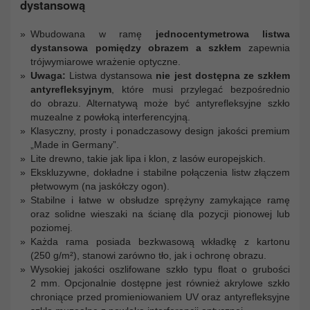
dystansową
Wbudowana w ramę
jednocentymetrowa listwa
dystansowa pomiędzy obrazem a szkłem
zapewnia
trójwymiarowe wrażenie optyczne.
Uwaga:
Listwa dystansowa
nie jest dostępna ze szkłem
antyrefleksyjnym
, które musi przylegać bezpośrednio
do obrazu. Alternatywą może być antyrefleksyjne szkło
muzealne z powłoką interferencyjną.
Klasyczny, prosty i ponadczasowy design jakości premium
„Made in Germany”.
Lite drewno, takie jak lipa i klon, z lasów europejskich.
Ekskluzywne, dokładne i stabilne połączenia listw złączem
płetwowym (na jaskółczy ogon).
Stabilne i łatwe w obsłudze sprężyny zamykające ramę
oraz solidne wieszaki na ścianę dla pozycji pionowej lub
poziomej.
Każda rama posiada bezkwasową wkładkę z kartonu
(250 g/m²), stanowi zarówno tło, jak i ochronę obrazu.
Wysokiej jakości oszlifowane szkło typu float o grubości
2 mm. Opcjonalnie dostępne jest również akrylowe szkło
chroniące przed promieniowaniem UV oraz antyrefleksyjne