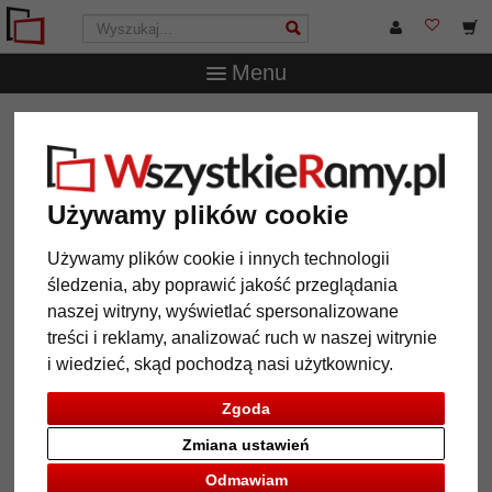
Menu
WszystkieRamy.pl
Wielkość ramy
Wszystkie formaty
Rama drewniana z listewką Bunda na wymiar
Rama drewniana z listewką
Używamy plików cookie
Bunda na wymiar
Używamy plików cookie i innych technologii
śledzenia, aby poprawić jakość przeglądania
naszej witryny, wyświetlać spersonalizowane
treści i reklamy, analizować ruch w naszej witrynie
i wiedzieć, skąd pochodzą nasi użytkownicy.
Zgoda
Zmiana ustawień
Odmawiam
Powrót
Dalej