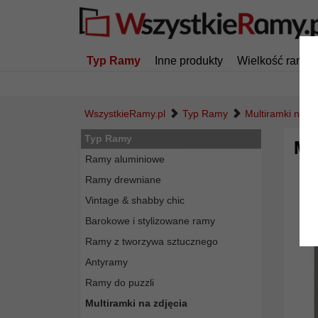
Typ Ramy
Inne produkty
Wielkość ramy
WszystkieRamy.pl
Typ Ramy
Multiramki na zd
Typ Ramy
Mu
Ramy aluminiowe
Ramy drewniane
Vintage & shabby chic
Barokowe i stylizowane ramy
Ramy z tworzywa sztucznego
Antyramy
Ramy do puzzli
Multiramki na zdjęcia
Powró