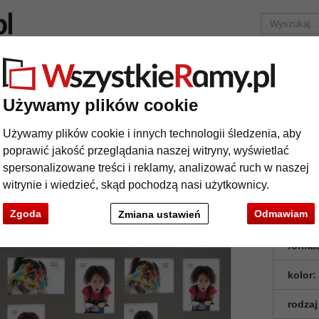
Marka
Ramy do obrazów na wymiar
Passe-partout
Akc
Tylko 25,95 zł
za wysyłkę.
Używamy plików cookie
jęcia
Multiramka Elen na 8 zdjęć
Używamy plików cookie i innych technologii śledzenia, aby
ltiramka Elen na 8 zdjęć
poprawić jakość przeglądania naszej witryny, wyświetlać
spersonalizowane treści i reklamy, analizować ruch w naszej
witrynie i wiedzieć, skąd pochodzą nasi użytkownicy.
Zgoda
Odmawiam
Zmiana ustawień
format
kolor:
rodzaj
t
Dalej