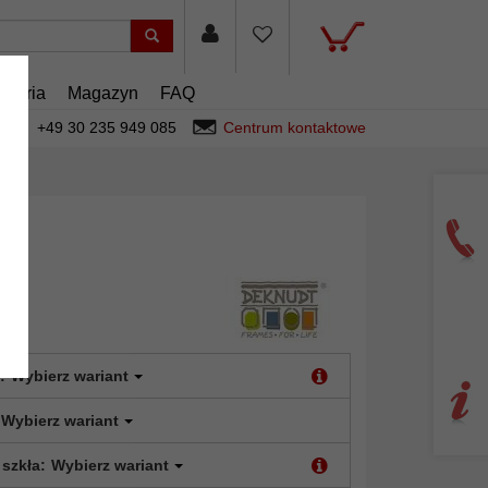
esoria
Magazyn
FAQ
+49 30 235 949 085
Centrum kontaktowe
:
Wybierz wariant
Wybierz wariant
 szkła:
Wybierz wariant