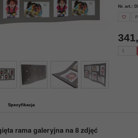
Nr. art.:
P
341
Specyfikacja
ięta rama galeryjna na 8 zdjęć