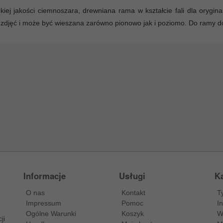
iej jakości ciemnoszara, drewniana rama w kształcie fali dla orygina
 zdjęć i może być wieszana zarówno pionowo jak i poziomo. Do ramy d
Informacje
Usługi
Ka
O nas
Kontakt
T
Impressum
Pomoc
I
Ogólne Warunki
Koszyk
W
ji