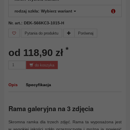
rodzaj szkła:
Wybierz wariant
Nr. art.: DEK-S66KC3-1015-H
Pytania do produktu
Porównaj
*
od 118,90 zł
do koszyka
Opis
Specyfikacja
Rama galeryjna na 3 zdjęcia
Skromna ramka dla trzech zdjęć. Rama ta wyposażona jest
w wysokiej jakości szkło przezroczyste i można ją powiesić