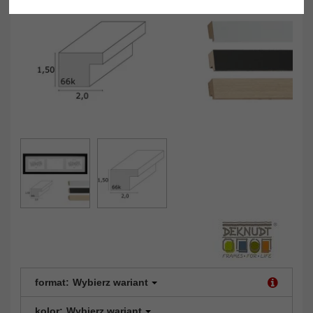
format:
Wybierz wariant
kolor:
Wybierz wariant