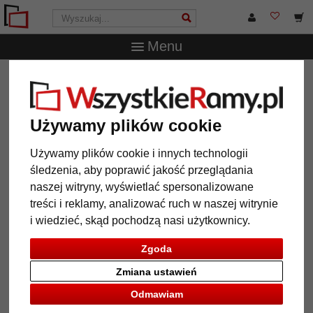
Menu
WszystkieRamy.pl
Typ Ramy
Multiramki na zdjęcia
Multiramka Juliette na 3 zdjęcia, pozioma
Multiramka Juliette na 3 zdjęcia,
Używamy plików cookie
pozioma
Używamy plików cookie i innych technologii
śledzenia, aby poprawić jakość przeglądania
naszej witryny, wyświetlać spersonalizowane
treści i reklamy, analizować ruch w naszej witrynie
i wiedzieć, skąd pochodzą nasi użytkownicy.
Zgoda
Zmiana ustawień
Odmawiam
Powrót
Dalej