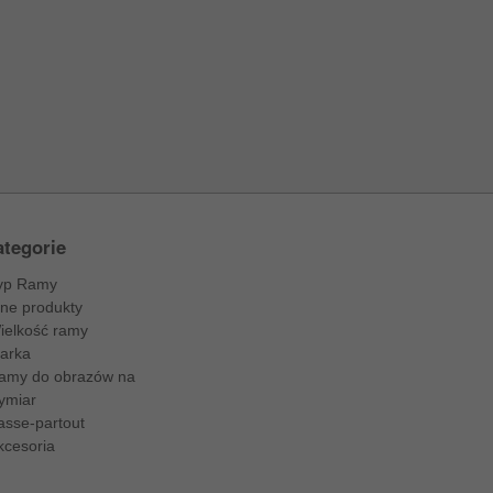
tegorie
yp Ramy
nne produkty
ielkość ramy
arka
amy do obrazów na
ymiar
asse-partout
kcesoria