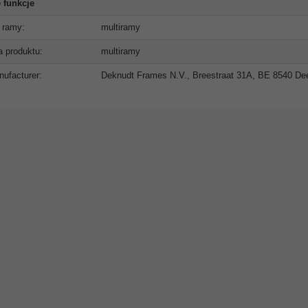
 funkcje
 ramy:
multiramy
ia produktu:
multiramy
ufacturer:
Deknudt Frames N.V., Breestraat 31A, BE 8540 Deer