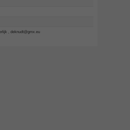
lijk ,
deknudt@gmx.eu