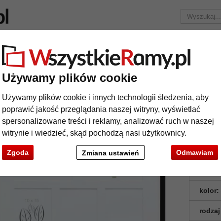
Marka
Ramy do obrazów na wymiar
Passe-partout
Akc
Tylko 25,95 zł
za wysyłkę.
Używamy plików cookie
Multiramka Lola na 5 zdjęć
Używamy plików cookie i innych technologii śledzenia, aby
ltiramka Lola na 5 zdjęć
poprawić jakość przeglądania naszej witryny, wyświetlać
spersonalizowane treści i reklamy, analizować ruch w naszej
witrynie i wiedzieć, skąd pochodzą nasi użytkownicy.
Zgoda
Odmawiam
Zmiana ustawień
format
kolor:
rodzaj
t
Dalej