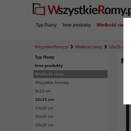
Typ Ramy
Inne produkty
Wielkość ramy
WszystkieRamy.pl
Wielkość ramy
10x15 cm
Typ Ramy
Mu
Inne produkty
Wielkość ramy
Wszystkie formaty
9x13 cm
10x15 cm
13x18 cm
15x20 cm
18x18 cm
Powró