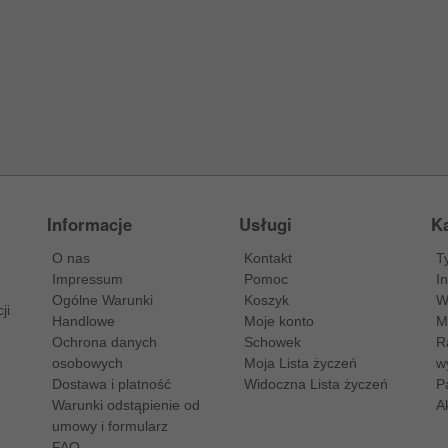
Informacje
Usługi
Ka
O nas
Kontakt
T
Impressum
Pomoc
I
Ogólne Warunki
Koszyk
W
ji
Handlowe
Moje konto
M
Ochrona danych
Schowek
R
osobowych
Moja Lista życzeń
w
Dostawa i platność
Widoczna Lista życzeń
P
Warunki odstąpienie od
A
umowy i formularz
FAQ