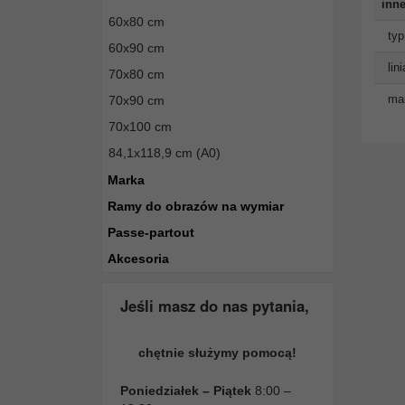
inne
60x80 cm
typ
60x90 cm
lin
70x80 cm
man
70x90 cm
70x100 cm
84,1x118,9 cm (A0)
Marka
Ramy do obrazów na wymiar
Passe-partout
Akcesoria
Jeśli masz do nas pytania,
chętnie służymy pomocą!
Poniedziałek – Piątek
8:00 –