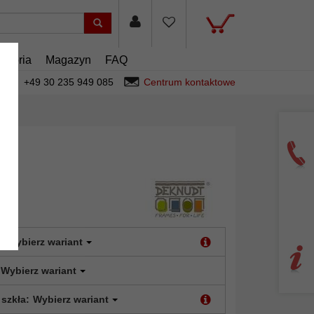
esoria
Magazyn
FAQ
+49 30 235 949 085
Centrum kontaktowe
:
Wybierz wariant
Wybierz wariant
 szkła:
Wybierz wariant