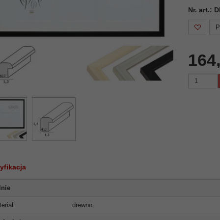
Nr. art.:
P
164
yfikacja
lnie
eriał:
drewno