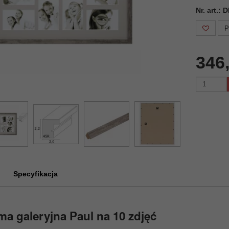
Nr. art.:
P
346
Specyfikacja
a galeryjna Paul na 10 zdjęć