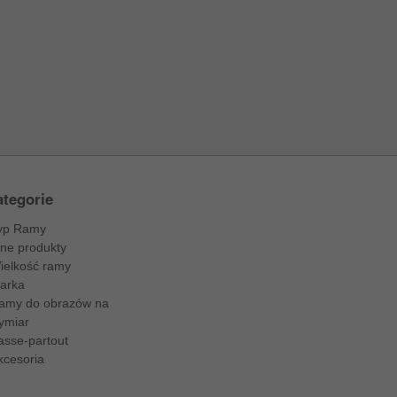
tegorie
yp Ramy
nne produkty
ielkość ramy
arka
amy do obrazów na
ymiar
asse-partout
kcesoria