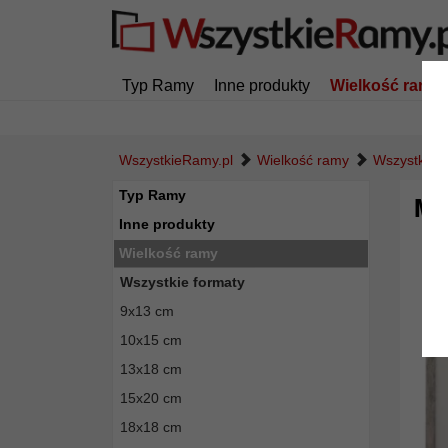
Typ Ramy
Inne produkty
Wielkość ramy
WszystkieRamy.pl
Wielkość ramy
Wszystkie f
Typ Ramy
Mu
Inne produkty
Wielkość ramy
Wszystkie formaty
9x13 cm
10x15 cm
13x18 cm
15x20 cm
18x18 cm
Powró