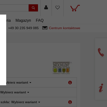
esoria
Magazyn
FAQ
+49 30 235 949 085
Centrum kontaktowe
:
Wybierz wariant
Wybierz wariant
 szkła:
Wybierz wariant