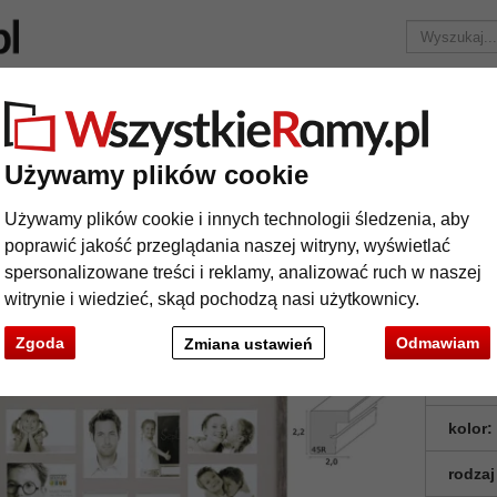
Marka
Ramy do obrazów na wymiar
Passe-partout
Akc
Tylko 25,95 zł
za wysyłkę.
Używamy plików cookie
ormaty
Multiramka Paul na 10 zdjęć
Używamy plików cookie i innych technologii śledzenia, aby
ltiramka Paul na 10 zdjęć
poprawić jakość przeglądania naszej witryny, wyświetlać
spersonalizowane treści i reklamy, analizować ruch w naszej
witrynie i wiedzieć, skąd pochodzą nasi użytkownicy.
Zgoda
Odmawiam
Zmiana ustawień
format
kolor:
rodzaj
t
Dalej