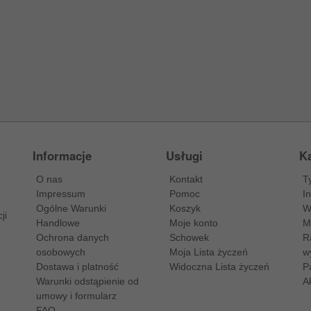
Informacje
Usługi
Ka
O nas
Kontakt
T
Impressum
Pomoc
I
Ogólne Warunki
Koszyk
W
ji
Handlowe
Moje konto
M
Ochrona danych
Schowek
R
osobowych
Moja Lista życzeń
w
Dostawa i platność
Widoczna Lista życzeń
P
Warunki odstąpienie od
A
umowy i formularz
FAQ