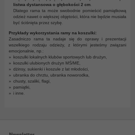
listwa dystansowa o głębokości 2 cm
.
Dlatego rama ta może swobodnie pomieścić pamiątkową
odzież nawet o większej objętości, która nie będzie musiała
być ściśnięta przez szybę.
Przykłady wykorzystania ramy na koszulki:
Zasadniczo rama ta nadaje się do oprawy i prezentacji
wszelkiego rodzaju odzieży, z którymi jesteśmy związani
emocjonalnie, np.:
koszulki lokalnych klubów sportowych lub drużyn,
koszulki ulubionych drużyn MŚ/ME,
dżinsy, sukienki i koszule z lat młodości,
ubranka do chrztu, ubranka noworodka,
chusty, szaliki, flagi,
pamiątki,
i inne.
Newsletter