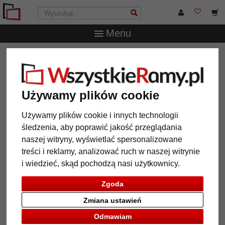
Menu
WszystkieRamy.pl
Typ Ramy
Ramy do objektów 3D
Rama na koszulkę piłkarską Nouvelle
Rama na koszulkę piłkarską
Używamy plików cookie
Nouvelle
Używamy plików cookie i innych technologii
śledzenia, aby poprawić jakość przeglądania
naszej witryny, wyświetlać spersonalizowane
treści i reklamy, analizować ruch w naszej witrynie
i wiedzieć, skąd pochodzą nasi użytkownicy.
Zgoda
Zmiana ustawień
Odmawiam
Powrót
Dalej