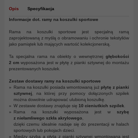
Opis
Specyfikacja
Informacje dot. ramy na koszulki sportowe
Rama na koszulki sportowe jest specjalną ramą
zaprojektowaną z myślą o obramowaniu i ochronie tekstyliów
jako pamiątek lub mających wartość kolekcjonerską.
Ta specjalna rama na obiekty o wewnętrznej
głębokości
2 cm
wyposażona jest w płytę z pianki sztywnej do montażu
prezentowanych koszulek.
Zestaw dostawy ramy na koszulki sportowe
Rama na koszulki posiada wmontowaną już
płytę z pianki
sztywnej
, na której przy pomocy dołączonych szpilek
można dowolnie udrapować ulubioną koszulkę.
W zestawie dostawy znajduje się
10 cieniutkich szpilek
.
Rama na koszulki wyposażona jest w
szybę
z niełamliwego szkła akrylowego
,
dzięki czemu idealnie nadaje się do prezentacji w halach
sportowych lub pokojach dzieci.
Między szybą a płytą z pianki sztywnej wmontowana jest