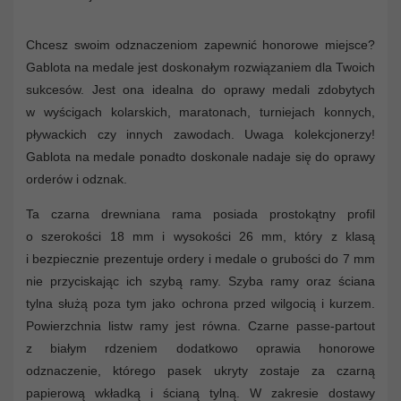
Chcesz swoim odznaczeniom zapewnić honorowe miejsce?
Gablota na medale jest doskonałym rozwiązaniem dla Twoich
sukcesów. Jest ona idealna do oprawy medali zdobytych
w wyścigach kolarskich, maratonach, turniejach konnych,
pływackich czy innych zawodach. Uwaga kolekcjonerzy!
Gablota na medale ponadto doskonale nadaje się do oprawy
orderów i odznak.
Ta czarna drewniana rama posiada prostokątny profil
o szerokości 18 mm i wysokości 26 mm, który z klasą
i bezpiecznie prezentuje ordery i medale o grubości do 7 mm
nie przyciskając ich szybą ramy. Szyba ramy oraz ściana
tylna służą poza tym jako ochrona przed wilgocią i kurzem.
Powierzchnia listw ramy jest równa. Czarne passe-partout
z białym rdzeniem dodatkowo oprawia honorowe
odznaczenie, którego pasek ukryty zostaje za czarną
papierową wkładką i ścianą tylną. W zakresie dostawy