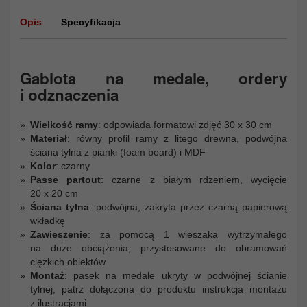
Opis
Specyfikacja
Gablota na medale, ordery
i odznaczenia
Wielkość ramy
: odpowiada formatowi zdjęć 30 x 30 cm
Materiał
: równy profil ramy z litego drewna, podwójna
ściana tylna z pianki (foam board) i MDF
Kolor
: czarny
Passe partout
: czarne z białym rdzeniem, wycięcie
20 x 20 cm
Ściana tylna
: podwójna, zakryta przez czarną papierową
wkładkę
Zawieszenie
: za pomocą 1 wieszaka wytrzymałego
na duże obciążenia, przystosowane do obramowań
ciężkich obiektów
Montaż
: pasek na medale ukryty w podwójnej ścianie
tylnej, patrz dołączona do produktu instrukcja montażu
z ilustracjami