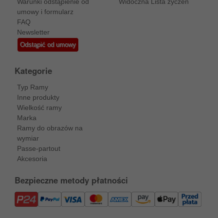
Warunki odstąpienie od
Widoczna Lista życzeń
umowy i formularz
FAQ
Newsletter
Odstąpić od umowy
Kategorie
Typ Ramy
Inne produkty
Wielkość ramy
Marka
Ramy do obrazów na
wymiar
Passe-partout
Akcesoria
Bezpieczne metody płatności