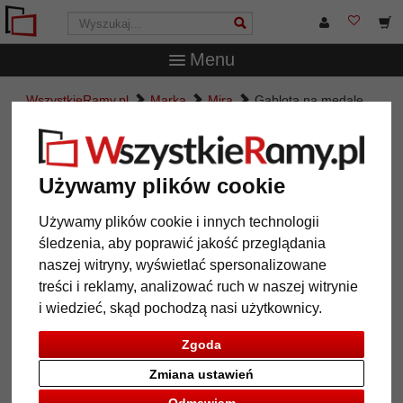
Menu
WszystkieRamy.pl
Marka
Mira
Gablota na medale
30x30 cm, czarna
Gablota na medale 30x30 cm,
czarna
Używamy plików cookie
Używamy plików cookie i innych technologii
śledzenia, aby poprawić jakość przeglądania
naszej witryny, wyświetlać spersonalizowane
treści i reklamy, analizować ruch w naszej witrynie
i wiedzieć, skąd pochodzą nasi użytkownicy.
Zgoda
Zmiana ustawień
Powrót
Dalej
Odmawiam