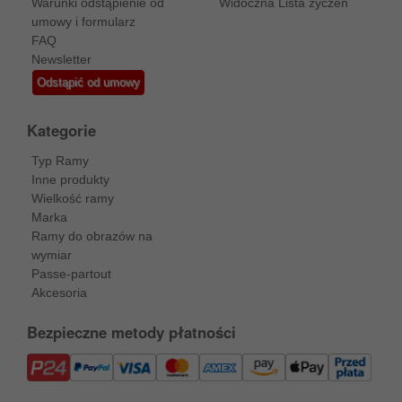
Warunki odstąpienie od
Widoczna Lista życzeń
umowy i formularz
FAQ
Newsletter
Odstąpić od umowy
Kategorie
Typ Ramy
Inne produkty
Wielkość ramy
Marka
Ramy do obrazów na
wymiar
Passe-partout
Akcesoria
Bezpieczne metody płatności