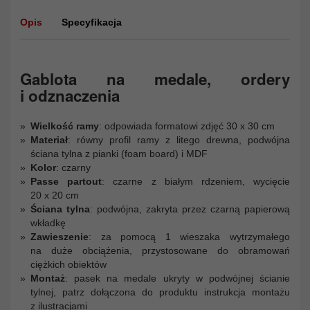
Opis
Specyfikacja
Gablota na medale, ordery
i odznaczenia
Wielkość ramy
: odpowiada formatowi zdjęć 30 x 30 cm
Materiał
: równy profil ramy z litego drewna, podwójna
ściana tylna z pianki (foam board) i MDF
Kolor
: czarny
Passe partout
: czarne z białym rdzeniem, wycięcie
20 x 20 cm
Ściana tylna
: podwójna, zakryta przez czarną papierową
wkładkę
Zawieszenie
: za pomocą 1 wieszaka wytrzymałego
na duże obciążenia, przystosowane do obramowań
ciężkich obiektów
Montaż
: pasek na medale ukryty w podwójnej ścianie
tylnej, patrz dołączona do produktu instrukcja montażu
z ilustracjami