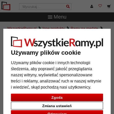
Menu
WszystkieRamy.pl
Inne produkty
Ramy na medale
Gablota na medale 30x30 cm, czarna
Gablota na medale 30x30 cm,
czarna
Używamy plików cookie
Używamy plików cookie i innych technologii
śledzenia, aby poprawić jakość przeglądania
naszej witryny, wyświetlać spersonalizowane
treści i reklamy, analizować ruch w naszej witrynie
i wiedzieć, skąd pochodzą nasi użytkownicy.
Zgoda
Zmiana ustawień
Powrót
Dalej
Odmawiam