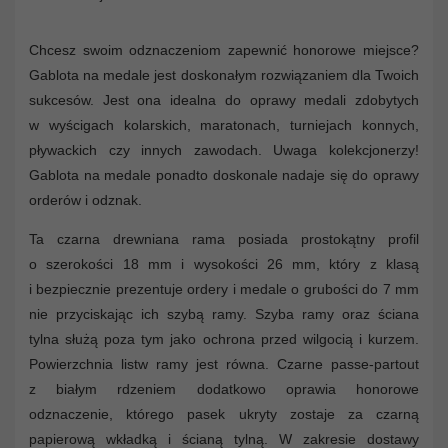
Chcesz swoim odznaczeniom zapewnić honorowe miejsce?
Gablota na medale jest doskonałym rozwiązaniem dla Twoich
sukcesów. Jest ona idealna do oprawy medali zdobytych
w wyścigach kolarskich, maratonach, turniejach konnych,
pływackich czy innych zawodach. Uwaga kolekcjonerzy!
Gablota na medale ponadto doskonale nadaje się do oprawy
orderów i odznak.
Ta czarna drewniana rama posiada prostokątny profil
o szerokości 18 mm i wysokości 26 mm, który z klasą
i bezpiecznie prezentuje ordery i medale o grubości do 7 mm
nie przyciskając ich szybą ramy. Szyba ramy oraz ściana
tylna służą poza tym jako ochrona przed wilgocią i kurzem.
Powierzchnia listw ramy jest równa. Czarne passe-partout
z białym rdzeniem dodatkowo oprawia honorowe
odznaczenie, którego pasek ukryty zostaje za czarną
papierową wkładką i ścianą tylną. W zakresie dostawy