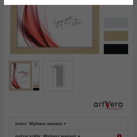
kolor:
Wybierz wariant
rodzaj szkła:
Wybierz wariant