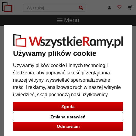
Menu
WszystkieRamy.pl
Marka
artvera
Rama z litego
drewna do obrazów Örebro na wymiar
Rama z litego drewna do obrazów
Używamy plików cookie
Örebro na wymiar
Używamy plików cookie i innych technologii
śledzenia, aby poprawić jakość przeglądania
naszej witryny, wyświetlać spersonalizowane
treści i reklamy, analizować ruch w naszej witrynie
i wiedzieć, skąd pochodzą nasi użytkownicy.
Zgoda
Zmiana ustawień
Odmawiam
Powrót
Dalej