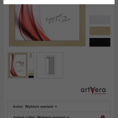
kolor:
Wybierz wariant
rodzaj szkła:
Wybierz wariant