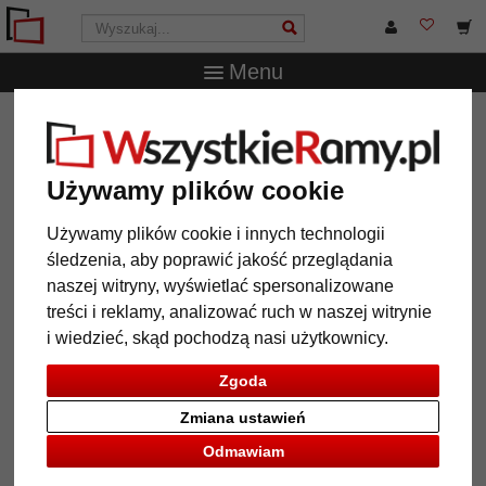
Menu
WszystkieRamy.pl
Typ Ramy
Ramy drewniane
Rama
z litego drewna do obrazów Örebro na wymiar
Rama z litego drewna do obrazów
Używamy plików cookie
Örebro na wymiar
Używamy plików cookie i innych technologii
śledzenia, aby poprawić jakość przeglądania
naszej witryny, wyświetlać spersonalizowane
treści i reklamy, analizować ruch w naszej witrynie
i wiedzieć, skąd pochodzą nasi użytkownicy.
Zgoda
Zmiana ustawień
Odmawiam
Powrót
Dalej