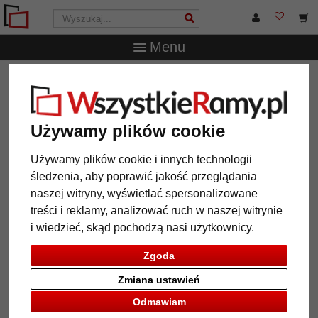
Menu
WszystkieRamy.pl
Marka
artvera
Rama z litego
drewna do obrazów, z listwą dystansową Örebro
Rama z litego drewna
Używamy plików cookie
do obrazów, z listwą dystansową
Örebro
Używamy plików cookie i innych technologii
śledzenia, aby poprawić jakość przeglądania
naszej witryny, wyświetlać spersonalizowane
treści i reklamy, analizować ruch w naszej witrynie
i wiedzieć, skąd pochodzą nasi użytkownicy.
Zgoda
Zmiana ustawień
Odmawiam