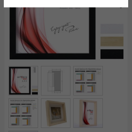
Powrót
Dalej