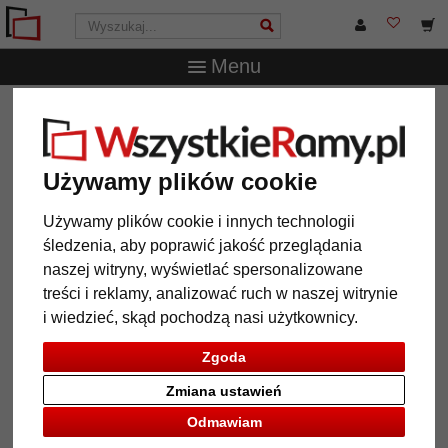
Menu
WszystkieRamy.pl
Wielkość ramy
30x60 cm
Rama z
tworzywa sztucznego Arnos Grove
Rama z tworzywa sztucznego
Używamy plików cookie
Arnos Grove
Używamy plików cookie i innych technologii
śledzenia, aby poprawić jakość przeglądania
naszej witryny, wyświetlać spersonalizowane
treści i reklamy, analizować ruch w naszej witrynie
i wiedzieć, skąd pochodzą nasi użytkownicy.
Zgoda
Zmiana ustawień
Odmawiam
Powrót
Dalej