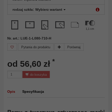
rodzaj szkła:
Wybierz wariant
1,1 cm
Nr. art.: LUE-1-L080-710-H
Pytania do produktu
Porównaj
*
od 56,60 zł
do koszyka
Opis
Specyfikacja
Ramy z tworzywa sztucznego marki