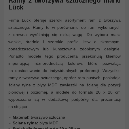
Lück
Firma Lück oferuje szeroki asortyment ram z tworzywa
sztucznego. Ramy te w porównaniu do ram wykonanych
z drewna wyróżniają się niską wagą. Do wyboru masz
wąskie, średnie i szerokie profile listw o skromnym,
ponadczasowym lub kunsztownie zdobionym designie.
Ponadto modele tego producenta przekonują klientów
imponującą różnorodnością kolorów, które pozwalają
na dostosowanie do indywidualnych preferencji. Wszystkie
ramy z tworzywa sztucznego, oprócz ram pustych, posiadają
ściany tylne z płyty MDF, zawieszki na ścianę dla pozycji
pionowej i poziomej, a modele do formatu 20 x 28 cm
wyposażane są w dodatkową podpórkę dla prezentacji
na stojąco.
Materiał:
tworzywo sztuczne
Ściana tylna:
płyta MDF
Stojak dla formatów do 20 x 28 cm