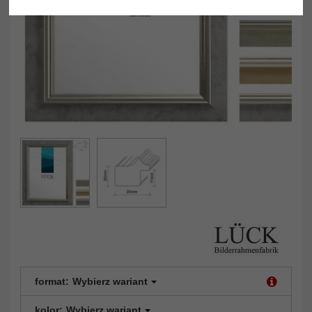
format:
Wybierz wariant
kolor:
Wybierz wariant