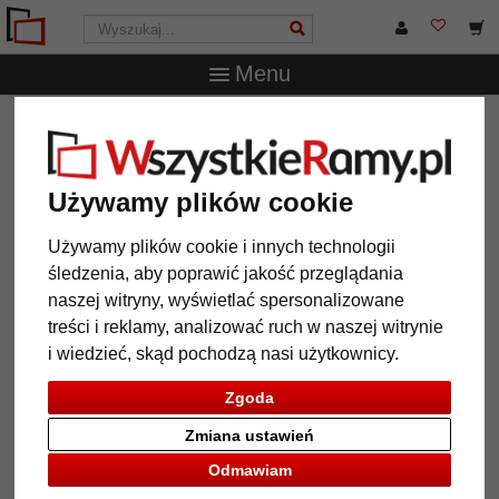
Menu
WszystkieRamy.pl
Wielkość ramy
40x60 cm
Rama z
tworzywa sztucznego Auenwald
Rama z tworzywa sztucznego
Używamy plików cookie
Auenwald
Używamy plików cookie i innych technologii
śledzenia, aby poprawić jakość przeglądania
naszej witryny, wyświetlać spersonalizowane
treści i reklamy, analizować ruch w naszej witrynie
i wiedzieć, skąd pochodzą nasi użytkownicy.
Zgoda
Zmiana ustawień
Odmawiam
Powrót
Dalej