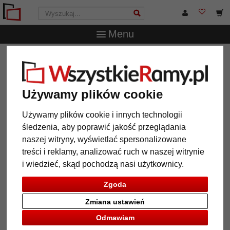
Menu
WszystkieRamy.pl
Wielkość ramy
20x25 cm
Rama z
tworzywa sztucznego Ickenham
Rama z tworzywa sztucznego
Używamy plików cookie
Ickenham
Używamy plików cookie i innych technologii
śledzenia, aby poprawić jakość przeglądania
naszej witryny, wyświetlać spersonalizowane
treści i reklamy, analizować ruch w naszej witrynie
i wiedzieć, skąd pochodzą nasi użytkownicy.
Zgoda
Zmiana ustawień
Odmawiam
Powrót
Dalej