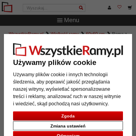
Menu
WszystkieRamy.pl
Wielkość ramy
60x60 cm
Rama z
tworzywa sztucznego Kairo
Rama z tworzywa sztucznego
Kairo
Używamy plików cookie
Używamy plików cookie i innych technologii
śledzenia, aby poprawić jakość przeglądania
naszej witryny, wyświetlać spersonalizowane
treści i reklamy, analizować ruch w naszej witrynie
i wiedzieć, skąd pochodzą nasi użytkownicy.
Zgoda
Zmiana ustawień
Powrót
Dalej
Odmawiam