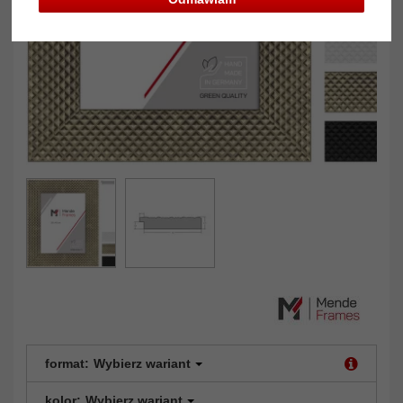
format:
Wybierz wariant
kolor:
Wybierz wariant