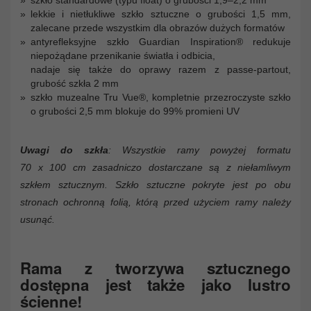
szkło standardowe (typu float) o grubości 1,9–2,2 mm
lekkie i nietłukliwe szkło sztuczne o grubości 1,5 mm,
zalecane przede wszystkim dla obrazów dużych formatów
antyrefleksyjne szkło Guardian Inspiration® redukuje
niepożądane przenikanie światła i odbicia,
nadaje się także do oprawy razem z passe-partout,
grubość szkła 2 mm
szkło muzealne Tru Vue®, kompletnie przezroczyste szkło
o grubości 2,5 mm blokuje do 99% promieni UV
Uwagi do szkła
: Wszystkie ramy powyżej formatu
70 x 100 cm zasadniczo dostarczane są z niełamliwym
szkłem sztucznym. Szkło sztuczne pokryte jest po obu
stronach ochronną folią, którą przed użyciem ramy należy
usunąć.
Rama z tworzywa sztucznego
dostępna jest także jako lustro
ścienne!