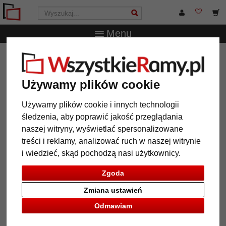
Menu
WszystkieRamy.pl
Wielkość ramy
Wszystkie formaty
Rama z tworzywa sztucznego do obrazu Olaf
Używamy plików cookie
Rama z tworzywa sztucznego
do obrazu Olaf
Używamy plików cookie i innych technologii
śledzenia, aby poprawić jakość przeglądania
naszej witryny, wyświetlać spersonalizowane
treści i reklamy, analizować ruch w naszej witrynie
i wiedzieć, skąd pochodzą nasi użytkownicy.
Zgoda
Zmiana ustawień
Odmawiam
Powrót
Dalej