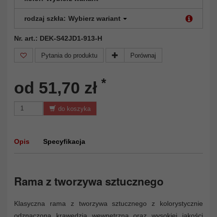
rodzaj szkła:
Wybierz wariant
Nr. art.: DEK-S42JD1-913-H
Pytania do produktu
Porównaj
*
od 51,70 zł
do koszyka
Opis
Specyfikacja
Rama z tworzywa sztucznego
Klasyczna rama z tworzywa sztucznego z kolorystycznie
odznaczoną krawędzią wewnętrzną oraz wysokiej jakości