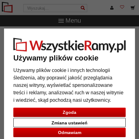
Menu
WszystkieRamy.pl
Marka
Döhnert
Rama z tworzywa
sztucznego na wymiar Barbican
Rama z tworzywa sztucznego na
Używamy plików cookie
wymiar Barbican
Używamy plików cookie i innych technologii
śledzenia, aby poprawić jakość przeglądania
naszej witryny, wyświetlać spersonalizowane
treści i reklamy, analizować ruch w naszej witrynie
i wiedzieć, skąd pochodzą nasi użytkownicy.
Zgoda
Zmiana ustawień
Odmawiam
Powrót
Dalej