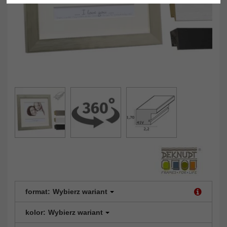
format:
Wybierz wariant
kolor:
Wybierz wariant