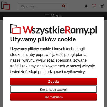
Menu
WszystkieRamy.pl
Typ Ramy
Ramki na zdjęcia i portrety
Ramka do zdjęć z ukośną ścianą tylną
Używamy plików cookie
Ramka do zdjęć z ukośną ścianą
tylną
Używamy plików cookie i innych technologii
śledzenia, aby poprawić jakość przeglądania
naszej witryny, wyświetlać spersonalizowane
treści i reklamy, analizować ruch w naszej witrynie
i wiedzieć, skąd pochodzą nasi użytkownicy.
Zgoda
Zmiana ustawień
Odmawiam