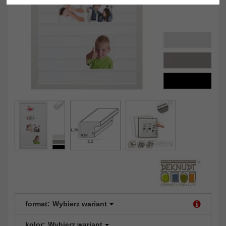
format:
Wybierz wariant
kolor:
Wybierz wariant