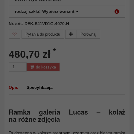
rodzaj szkła:
Wybierz wariant
Nr. art.: DEK-S41VD1G-4070-H
Pytania do produktu
Porównaj
*
480,70 zł
do koszyka
Opis
Specyfikacja
Ramka galeria Lucas – kolaż
na różne zdjęcia
Ta dostępna w kolorze srebrnym, czarnym oraz białym ramka