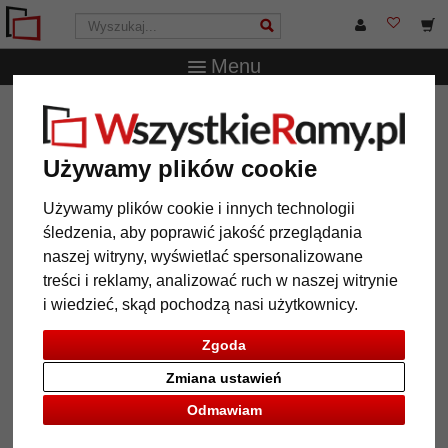
Menu
WszystkieRamy.pl
Wielkość ramy
Wszystkie formaty
Multiramka na zdjęcia Lucas – kolaż na różne zdjęcia
Używamy plików cookie
Multiramka na zdjęcia Lucas –
kolaż na różne zdjęcia
Używamy plików cookie i innych technologii
śledzenia, aby poprawić jakość przeglądania
naszej witryny, wyświetlać spersonalizowane
treści i reklamy, analizować ruch w naszej witrynie
i wiedzieć, skąd pochodzą nasi użytkownicy.
Zgoda
Zmiana ustawień
Odmawiam
Powrót
Dalej