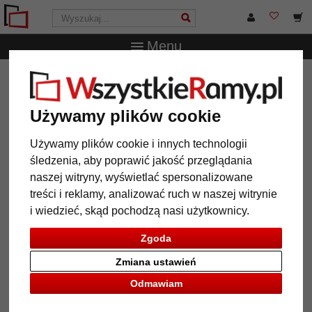
Menu
WszystkieRamy.pl
Wielkość ramy
Wszystkie formaty
Ramka na 2 zdjęcia z ukośną ścianą tylną
Używamy plików cookie
Ramka na 2 zdjęcia z ukośną
ścianą tylną
Używamy plików cookie i innych technologii
śledzenia, aby poprawić jakość przeglądania
naszej witryny, wyświetlać spersonalizowane
treści i reklamy, analizować ruch w naszej witrynie
i wiedzieć, skąd pochodzą nasi użytkownicy.
Zgoda
Zmiana ustawień
Odmawiam