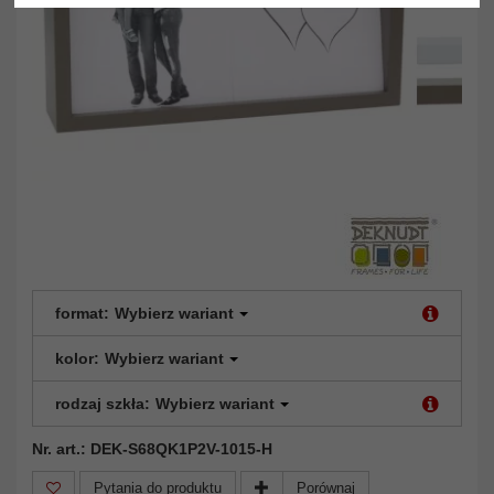
format:
Wybierz wariant
kolor:
Wybierz wariant
rodzaj szkła:
Wybierz wariant
Nr. art.: DEK-S68QK1P2V-1015-H
Pytania do produktu
Porównaj