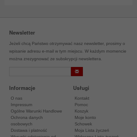
Newsletter
Jeżeli chcą Państwo otrzymywać nasz newsletter, prosimy o
wpisanie adresu e-mail w tym miejscu. W każdym momencie
można zrezygnować ze subskrypcji newslettera.
Informacje
Usługi
O nas
Kontakt
Impressum
Pomoc
Ogólne Warunki Handlowe
Koszyk
Ochrona danych
Moje konto
osobowych
Schowek
Dostawa i platność
Moja Lista życzeń
Warunki odstąpienie od
Widoczna Lista życzeń