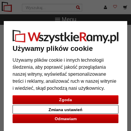
Menu
WszystkieRamy.pl
Marka
Deknudt
Ramka na 3 zdjęcia
z ukośną ścianą tylną
Używamy plików cookie
Ramka na 3 zdjęcia z ukośną
ścianą tylną
Używamy plików cookie i innych technologii
śledzenia, aby poprawić jakość przeglądania
naszej witryny, wyświetlać spersonalizowane
treści i reklamy, analizować ruch w naszej witrynie
i wiedzieć, skąd pochodzą nasi użytkownicy.
Zgoda
Zmiana ustawień
Odmawiam