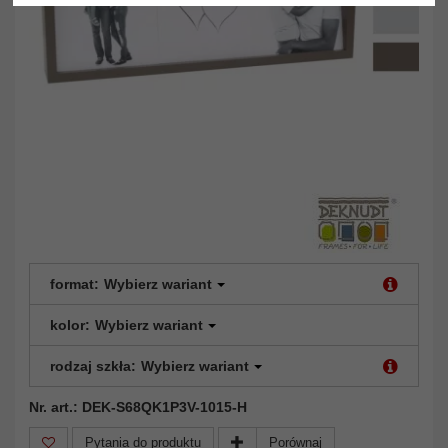
format:
Wybierz wariant
kolor:
Wybierz wariant
rodzaj szkła:
Wybierz wariant
Nr. art.: DEK-S68QK1P3V-1015-H
Pytania do produktu
Porównaj