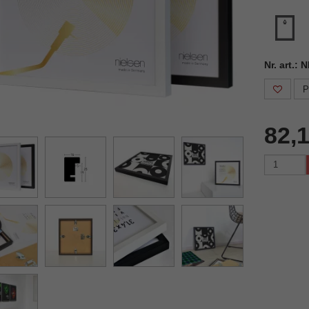
Nr. art.:
P
82,1