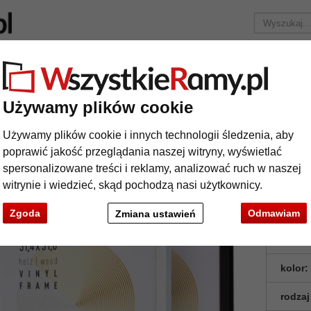
Marka
Ramy do obrazów na wymiar
Passe-partout
Akc
Tylko 25,95 zł
za wysyłkę.
Używamy plików cookie
amka na płytę winylową wykonana z drewna
Używamy plików cookie i innych technologii śledzenia, aby
mka na płytę winylową wykonana z dr
poprawić jakość przeglądania naszej witryny, wyświetlać
spersonalizowane treści i reklamy, analizować ruch w naszej
witrynie i wiedzieć, skąd pochodzą nasi użytkownicy.
Zgoda
Odmawiam
Zmiana ustawień
format
kolor:
rodzaj
t
Dalej