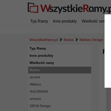
Typ Ramy
Inne produkty
Wielkość ramy
WszystkieRamy.pl
Marka
Nielsen Design
R
Typ Ramy
Ra
Inne produkty
Wielkość ramy
Marka
accent
Alldeco
ArtCANVAS
artvera
DEHA Design
Powró