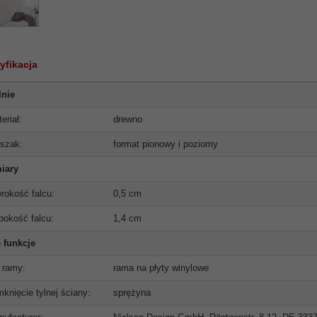
yfikacja
lnie
eriał:
drewno
szak:
format pionowy i poziomy
iary
rokość falcu:
0,5 cm
bokość falcu:
1,4 cm
 funkcje
 ramy:
rama na płyty winylowe
knięcie tylnej ściany:
sprężyna