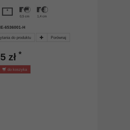
0,5 cm
1,4 cm
 NIE-6536001-H
ytania do produktu
Porównaj
*
5 zł
do koszyka