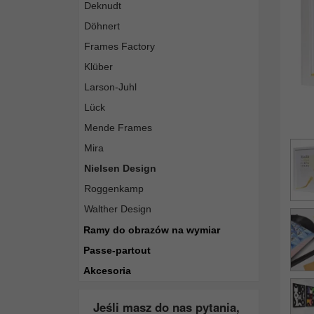
Deknudt
Döhnert
Frames Factory
Klüber
Larson-Juhl
Lück
Mende Frames
Mira
Nielsen Design
Roggenkamp
Walther Design
Ramy do obrazów na wymiar
Passe-partout
Akcesoria
Jeśli masz do nas pytania,