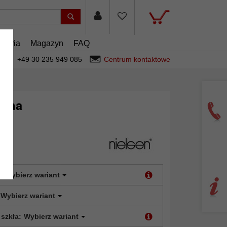
esoria
Magazyn
FAQ
+49 30 235 949 085
Centrum kontaktowe
ewna
:
Wybierz wariant
Wybierz wariant
 szkła:
Wybierz wariant