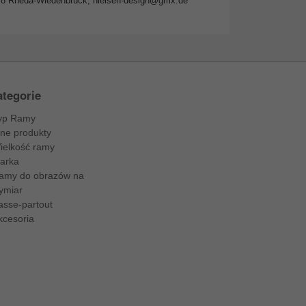
378 Rheda-Wiedenbrück,
nielsen-design@gmx.de
tegorie
yp Ramy
nne produkty
ielkość ramy
arka
amy do obrazów na
ymiar
asse-partout
kcesoria