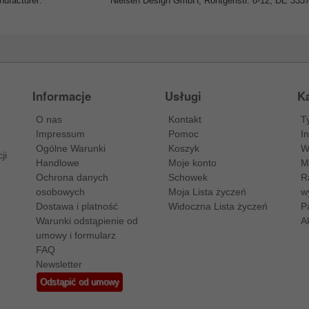
ufacturer:
Nielsen Design GmbH, Röntgenstr. 8-12, DE 33
Informacje
Usługi
Ka
O nas
Kontakt
T
Impressum
Pomoc
I
Ogólne Warunki
Koszyk
W
ji
Handlowe
Moje konto
M
Ochrona danych
Schowek
R
osobowych
Moja Lista życzeń
w
Dostawa i platność
Widoczna Lista życzeń
P
Warunki odstąpienie od
A
umowy i formularz
FAQ
Newsletter
Odstąpić od umowy