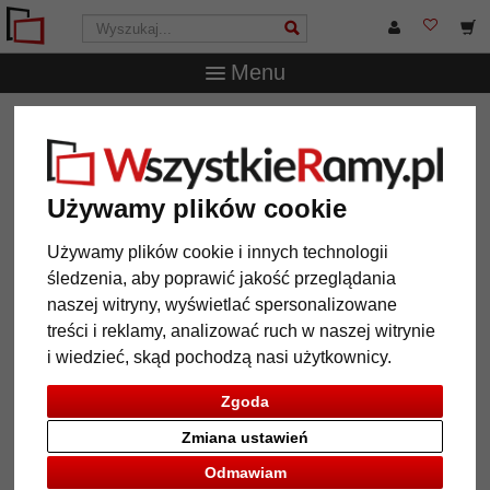
Menu
WszystkieRamy.pl
Marka
Nielsen Design
Ramka na
zdjęcia Quadrum
Ramka na zdjęcia Quadrum
Używamy plików cookie
Używamy plików cookie i innych technologii
śledzenia, aby poprawić jakość przeglądania
naszej witryny, wyświetlać spersonalizowane
treści i reklamy, analizować ruch w naszej witrynie
i wiedzieć, skąd pochodzą nasi użytkownicy.
Zgoda
Zmiana ustawień
Powrót
Dalej
Odmawiam