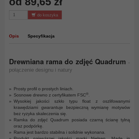
od 89,65 zł
do koszyka
Opis
Specyfikacja
Drewniana rama do zdjęć Quadrum
-
połączenie designu i natury
Prosty profil o prostych liniach.
®
Sosnowe drewno z certyfikatem FSC
.
Wysokiej jakości szkło typu float z oszlifowanymi
krawędziami gwarantuje bezpieczną wymianę motywów
bez ryzyka skaleczenia się.
Ramka do zdjęć Quadrum posiada czarną ścianę tylną
oraz podpórkę.
Rama jest bardzo stabilna i solidnie wykonana.
Produkt najwyższej jakości marki Nielsen „Made in